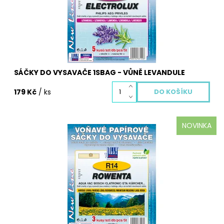
Dostupnost:
Skladem
Kód:
3109S
SÁČKY DO VYSAVAČE 1SBAG - VŮNĚ LEVANDULE
179 Kč
/ ks
NOVINKA
Papírové R14 Horská louka sáčky do vysavače pro
jednorázové použití výrobce Jolly, jsou vyrobeny z
několika vrstev filtračních materiálů, které zaručují
dokonalou filtraci prachu a vysokou pevnost sáčků.
Dostupnost:
Skladem
Kód:
3118S