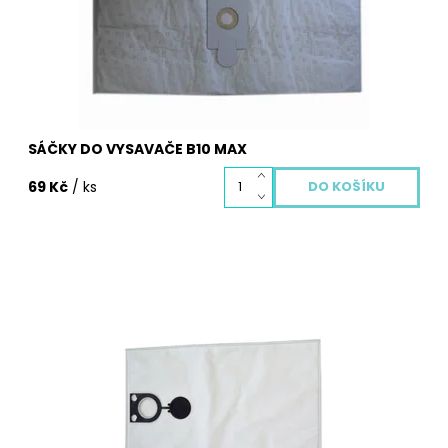
Kód:
13047
SÁČKY DO VYSAVAČE B10 MAX
69 Kč
/ ks
Sáčky do vysavače z netkané textilie B20B MAX. Balení
obsahuje 1 ks textilních sáčků B20B MAX pro Váš
vysavač.
Dostupnost:
Skladem
Kód:
13017S