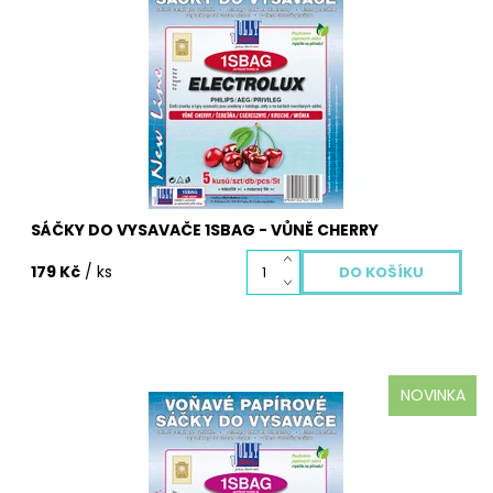
Aromatické sáčky do vysavačů 1SBAG voňavé s vůní
třešní. Balení obsahuje 5 ks voňavých sáčků, mikrofiltr a
motorový filtr.
Dostupnost:
Skladem
Kód:
3107S
SÁČKY DO VYSAVAČE 1SBAG - VŮNĚ CHERRY
179 Kč
/ ks
NOVINKA
Aromatické sáčky do vysavačů 1SBAG voňavé s vůní
Levandule. Balení obsahuje 5 ks voňavých sáčků,
mikrofiltr a motorový filtr.