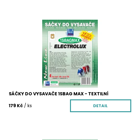
Sáčky do vysavače z netkané textilie 1SBAG MAX. Balení
obsahuje 4 ks textilních sáčků 1SBAG MAX, vůni do
vysavače zdarma, která krásně provoní Váš
byt, mikrofiltr a motorový filtr pro Váš vysavač.
Dostupnost:
Skladem
Kód:
3027/CLA
SÁČKY DO VYSAVAČE 1SBAG MAX - TEXTILNÍ
179 Kč
/ ks
DETAIL