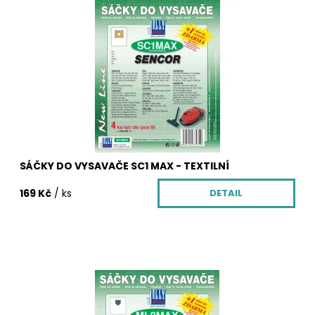
Sáčky do vysavače z netkané textilie SC1 MAX. Balení
obsahuje 4 ks textilních sáčků SC1 MAX, vůni do
vysavače zdarma, která krásně provoní Váš
byt, mikrofiltr pro Váš vysavač.
Dostupnost:
Skladem
Kód:
3378/CLA
SÁČKY DO VYSAVAČE SC1 MAX - TEXTILNÍ
169 Kč
/ ks
DETAIL
Sáčky do vysavače z netkané textilie ML2 MAX. Balení
obsahuje 4 ks textilních sáčků ML2 MAX, vůni do