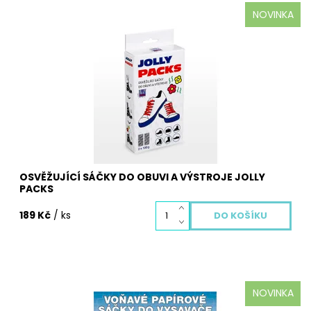
NOVINKA
JOLLY PACKS, OSVĚŽUJÍCÍ SÁČKY DO OBUVI A
VÝSTROJE. Pohlcují pachy. Odstraňují bakterie a vlhkost.
Příjemně provoní. Prodlužují životnost obuvi. Opakované
použití
Dostupnost:
Skladem
Kód:
4056
OSVĚŽUJÍCÍ SÁČKY DO OBUVI A VÝSTROJE JOLLY
PACKS
189 Kč
/ ks
NOVINKA