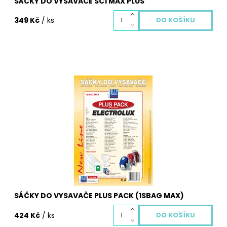
SÁČKY DO VYSAVAČE SC1 MAX PLUS
349 Kč
/ ks
Sáčky do vysavače z netkané textilie 1SBAG MAX. Balení
obsahuje 10 ks textilních sáčků 1SBAG MAX, 3x vůni do
vysavače zdarma, která krásně provoní Váš byt, 2x
mikrofiltr a 2x motorový filtr pro Váš vysavač
Dostupnost:
Skladem
Kód:
3076
SÁČKY DO VYSAVAČE PLUS PACK (1SBAG MAX)
424 Kč
/ ks