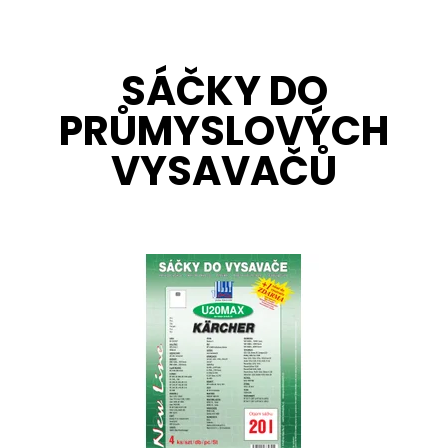
SÁČKY DO
PRŮMYSLOVÝCH
VYSAVAČŮ
Sáčky do vysavače z netkané textilie U20 MAX s
obsahem sáčků 20 litrů. Balení obsahuje 4 ks textilních
sáčků U20 MAX, vůni do vysavače zdarma, která krásně
provoní Váš byt.
Dostupnost:
Skladem
Kód:
3079