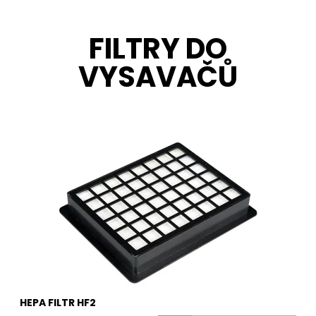
FILTRY DO
VYSAVAČŮ
Hepa filtr je nedílnou součástí každého dobrého
vysavače. Zachycuje i ty nejjemnější prachové částice
a alergeny, které rozhodně do vašeho domu nepatří.
Hepa filtr je potřeba pravidelně měnit, aby chránil vaše
zdraví i životnost vašeho vysavače. Vyměněný...
Dostupnost:
Skladem
Kód:
2010
HEPA FILTR HF2