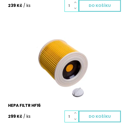
239 Kč
/ ks
Hepa filtr je nedílnou součástí každého dobrého
vysavače. Zachycuje i ty nejjemnější prachové částice
a alergeny, které rozhodně do vašeho domu nepatří.
Hepa filtr je potřeba pravidelně měnit, aby chránil vaše
zdraví i životnost vašeho vysavače. Vyměněný...
Dostupnost:
Skladem
Kód:
2035
HEPA FILTR HF16
299 Kč
/ ks