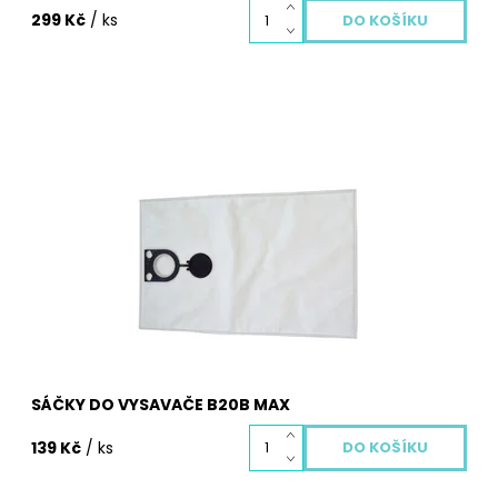
299 Kč
/ ks
Sáčky do vysavače z netkané textilie B20B MAX. Balení
obsahuje 1 ks textilních sáčků B20B MAX pro Váš
vysavač.
Dostupnost:
Skladem
Kód:
13017S
SÁČKY DO VYSAVAČE B20B MAX
139 Kč
/ ks