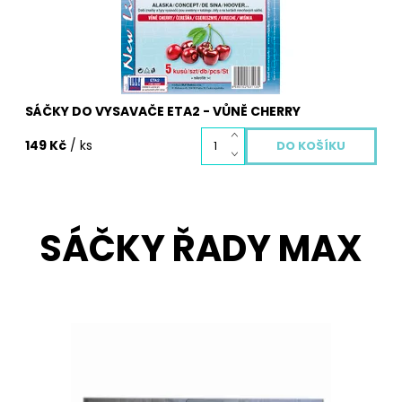
SÁČKY DO VYSAVAČE ETA2 - VŮNĚ CHERRY
149 Kč
/ ks
SÁČKY ŘADY MAX
Sáčky do vysavače z netkané textilie B10 MAX. Balení
obsahuje 1 ks textilních sáčků B10 MAX pro Váš vysavač.
Dostupnost:
Skladem