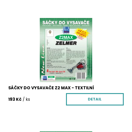
Sáčky do vysavače z netkané textilie Z2 MAX. Balení
obsahuje 4 ks textilních sáčků Z2 MAX, vůni do vysavače
zdarma, která krásně provoní Váš byt, mikrofiltr a
motorový filtr pro Váš vysavač.
Dostupnost:
Skladem
Kód:
3435/CLA
SÁČKY DO VYSAVAČE Z2 MAX - TEXTILNÍ
193 Kč
/ ks
DETAIL