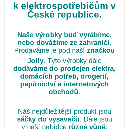
k elektrospotřebičům v
České republice.
Naše výrobky
buď vyrábíme,
nebo dovážíme ze zahraničí
.
Prodáváme je pod naší
značkou
Jolly
. Tyto výrobky dále
dodáváme do prodejen elektra,
domácích potřeb, drogerií,
papírnictví
a internetových
obchodů
.
Náš nejdůležitější produkt jsou
sáčky do vysavačů
. Dále jsou
v naší nabídce
různé vůně
: