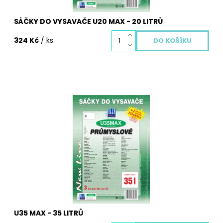
SÁČKY DO VYSAVAČE U20 MAX - 20 LITRŮ
324 Kč
/ ks
KÄRCHER, PARKSIDE, WETROK
Dostupnost:
Skladem
Kód:
3080
U35 MAX - 35 LITRŮ