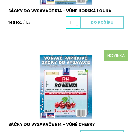
SÁČKY DO VYSAVAČE R14 - VŮNĚ HORSKÁ LOUKA
149 Kč
/ ks
NOVINKA
Papírové R14 Cherry sáčky do vysavače pro
jednorázové použití výrobce Jolly, jsou vyrobeny z
několika vrstev filtračních materiálů, které zaručují
dokonalou filtraci prachu a vysokou pevnost sáčků.
Dostupnost:
Skladem
Kód:
3117S
SÁČKY DO VYSAVAČE R14 - VŮNĚ CHERRY