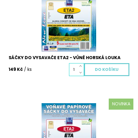
Horská louka. Balení obsahuje 5 ks voňavých sáčků a
mikrofiltr.
Dostupnost:
Skladem
Kód:
3114S
SÁČKY DO VYSAVAČE ETA2 - VŮNĚ HORSKÁ LOUKA
149 Kč
/ ks
NOVINKA
Aromatické sáčky do vysavačů ETA2 voňavé s vůní
Cherry. Balení obsahuje 5 ks voňavých sáčků a
mikrofiltr.
Dostupnost:
Skladem
Kód:
3113S