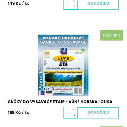
149 Kč
/ ks
NOVINKA
Aromatické sáčky do vysavačů ETA19 voňavé s vůní
Horská louka. Balení obsahuje 5 ks voňavých sáčků a
mikrofiltr.
Dostupnost:
Skladem
Kód:
3116S
SÁČKY DO VYSAVAČE ETA19 - VŮNĚ HORSKÁ LOUKA
159 Kč
/ ks