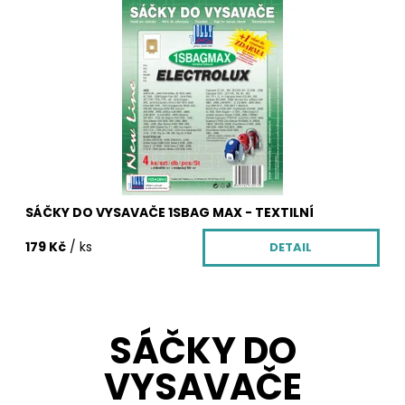
Sáčky do vysavače z netkané textilie 1SBAG MAX. Balení
obsahuje 4 ks textilních sáčků 1SBAG MAX, vůni do
vysavače zdarma, která krásně provoní Váš
byt, mikrofiltr a motorový filtr pro Váš vysavač.
Dostupnost:
Skladem
Kód:
3027/CLA
SÁČKY DO VYSAVAČE 1SBAG MAX - TEXTILNÍ
179 Kč
/ ks
DETAIL
SÁČKY DO
VYSAVAČE