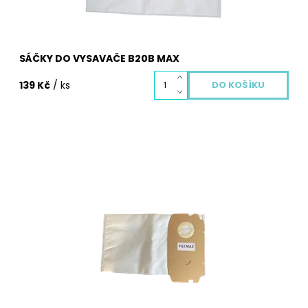
SÁČKY DO VYSAVAČE B20B MAX
139 Kč
/ ks
Sáčky do vysavače z netkané textilie FS2 MAX. Balení
obsahuje 1 ks textilních sáčků FS2 MAX pro Váš vysavač.
Dostupnost:
Skladem
Kód:
13064