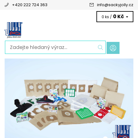
+420 222 724 363
info
@
sackyjolly.cz
0 Kč
0 ks /