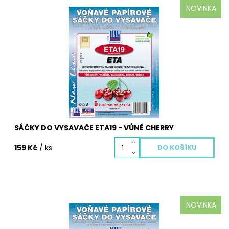
NOVINKA
Aromatické sáčky do vysavačů ETA19 voňavé s vůní
Cherry. Balení obsahuje 5 ks voňavých sáčků a
mikrofiltr.
Dostupnost:
Skladem
Kód:
3115S
SÁČKY DO VYSAVAČE ETA19 - VŮNĚ CHERRY
159 Kč
/ ks
NOVINKA
Aromatické sáčky do vysavačů ETA2 voňavé s vůní