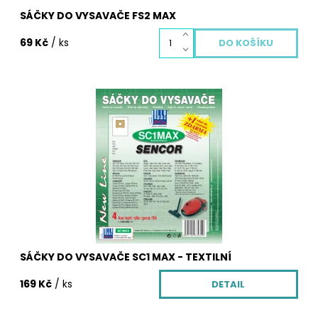
SÁČKY DO VYSAVAČE FS2 MAX
69 Kč
/ ks
Sáčky do vysavače z netkané textilie SC1 MAX. Balení
obsahuje 4 ks textilních sáčků SC1 MAX, vůni do
vysavače zdarma, která krásně provoní Váš
byt, mikrofiltr pro Váš vysavač.
Dostupnost:
Skladem
Kód:
3378/CLA
SÁČKY DO VYSAVAČE SC1 MAX - TEXTILNÍ
169 Kč
/ ks
DETAIL