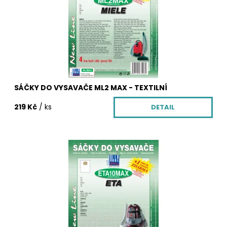
vysavače zdarma, která krásně provoní Váš byt.
Dostupnost:
Skladem
Kód:
3282/CLA
SÁČKY DO VYSAVAČE ML2 MAX - TEXTILNÍ
219 Kč
/ ks
DETAIL
Sáčky do vysavače z netkané textilie ETA10 MAX. Balení
obsahuje 4 ks textilních sáčků ETA10 MAX, vůni do
vysavače zdarma, která krásně provoní Váš
byt, mikrofiltr pro Váš vysavač.
Dostupnost:
Skladem
Kód:
3165/CLA