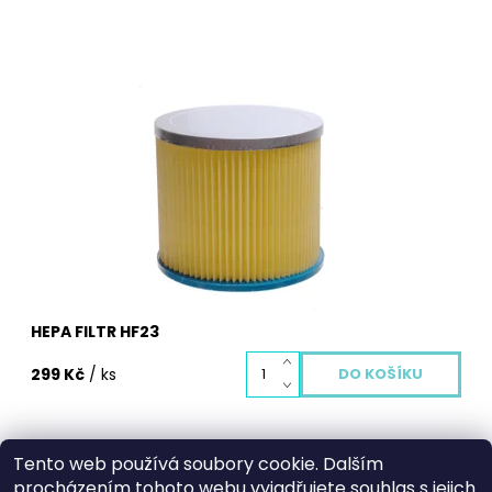
Hepa filtr je nedílnou součástí každého dobrého
vysavače. Zachycuje i ty nejjemnější prachové částice
a alergeny, které rozhodně do vašeho domu nepatří.
Hepa filtr je potřeba pravidelně měnit, aby chránil vaše
zdraví i životnost vašeho vysavače. Vyměněný...
Dostupnost:
Skladem
Kód:
4026
HEPA FILTR HF23
299 Kč
/ ks
Tento web používá soubory cookie. Dalším
procházením tohoto webu vyjadřujete souhlas s jejich