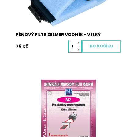
PĚNOVÝ FILTR ZELMER VODNÍK - VELKÝ
76 Kč
Univerzální vstupní filtr k vašemu vysavači.
Rozměry filtru: 150 x 270 mm
Dostupnost:
Skladem
Kód:
970001