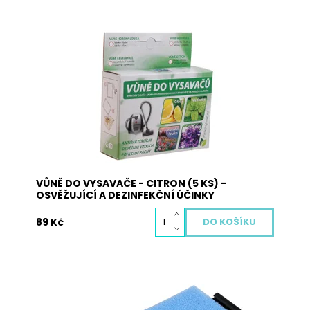
Vůně do vysavače je vyrobena z přírodních
materiálů a neobsahuje žádné nebezpečné
látky. Pohlcuje pachy, osvěžuje vzduch a plní
antibakteriální funkci. Použití: vysypte obsah
sáčků s vůní na podlahu a obsah vysajte. Při
zahřátí obsahu sáčku dojde k uvolnění...
Dostupnost:
Skladem
Kód:
3004
VŮNĚ DO VYSAVAČE - CITRON (5 KS) -
OSVĚŽUJÍCÍ A DEZINFEKČNÍ ÚČINKY
89 Kč
ZF1
Dostupnost:
Skladem