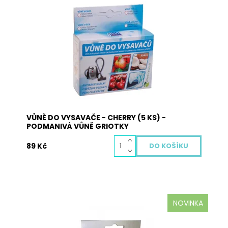
Vůně do vysavače je vyrobena z přírodních
materiálů a neobsahuje žádné nebezpečné
látky. Pohlcuje pachy, osvěžuje vzduch a plní
antibakteriální funkci. Použití: vysypte obsah
sáčků s vůní na podlahu a obsah vysajte. Při
zahřátí obsahu sáčku dojde k uvolnění...
Dostupnost:
Skladem
Kód:
3017
VŮNĚ DO VYSAVAČE - CHERRY (5 KS) -
PODMANIVÁ VŮNĚ GRIOTKY
89 Kč
NOVINKA
Vůně do vysavače MIX (levandule, cherry, horská
louka, levandule, citron a fresh) je vyrobena z