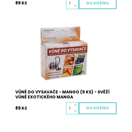
89 Kč
Vůně do vysavače je vyrobena z přírodních
materiálů a neobsahuje žádné nebezpečné
látky. Pohlcuje pachy, osvěžuje vzduch a plní
antibakteriální funkci. Použití: vysypte obsah
sáčků s vůní na podlahu a obsah vysajte. Při
zahřátí obsahu sáčku dojde k uvolnění...
Dostupnost:
Skladem
Kód:
3064
VŮNĚ DO VYSAVAČE - MANGO (5 KS) - SVĚŽÍ
VŮNĚ EXOTICKÉHO MANGA
89 Kč