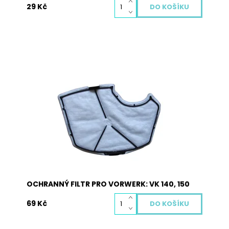
29 Kč
M6
Dostupnost:
Skladem
Kód:
2031
OCHRANNÝ FILTR PRO VORWERK: VK 140, 150
69 Kč