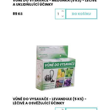
VŮNĚ DO VYSAVAČE - MEDUŇKA (5 KS) - LEČIVÉ
A UKLIDŇUJÍCÍ ÚČINKY
89 Kč
Vůně do vysavače je vyrobena z přírodních
materiálů a neobsahuje žádné nebezpečné
látky. Pohlcuje pachy, osvěžuje vzduch a plní
antibakteriální funkci. Použití: vysypte obsah
sáčků s vůní na podlahu a obsah vysajte. Při
zahřátí obsahu sáčku dojde k uvolnění...
Dostupnost:
Skladem
Kód:
3003
VŮNĚ DO VYSAVAČE - LEVANDULE (5 KS) -
LÉČIVÉ A OSVĚŽUJÍCÍ ÚČINKY