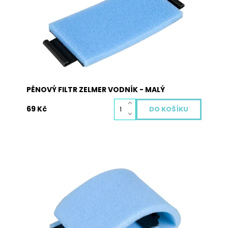
Kód:
2011
PĚNOVÝ FILTR ZELMER VODNÍK - MALÝ
69 Kč
ZF2
Dostupnost:
Skladem
Kód:
2012