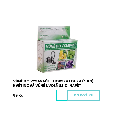
Vůně do vysavače je vyrobena z přírodních
materiálů a neobsahuje žádné nebezpečné
látky. Pohlcuje pachy, osvěžuje vzduch a plní
antibakteriální funkci. Použití: vysypte obsah
sáčků s vůní na podlahu a obsah vysajte. Při
zahřátí obsahu sáčku dojde k uvolnění...
Dostupnost:
Skladem
Kód:
3005
VŮNĚ DO VYSAVAČE - HORSKÁ LOUKA (5 KS) -
KVĚTINOVÁ VŮNĚ UVOLŇUJÍCÍ NAPĚTÍ
89 Kč