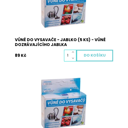
sáčků s vůní na podlahu a obsah vysajte. Při
zahřátí obsahu sáčku dojde k uvolnění...
Dostupnost:
Skladem
Kód:
3019
VŮNĚ DO VYSAVAČE - JABLKO (5 KS) - VŮNĚ
DOZRÁVAJÍCÍHO JABLKA
89 Kč
Vůně do vysavače je vyrobena z přírodních
materiálů a neobsahuje žádné nebezpečné
látky. Pohlcuje pachy, osvěžuje vzduch a plní
antibakteriální funkci. Použití: vysypte obsah
sáčků s vůní na podlahu a obsah vysajte. Při
zahřátí obsahu sáčku dojde k uvolnění...
Dostupnost:
Skladem
Kód:
3016