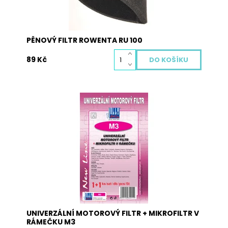
PĚNOVÝ FILTR ROWENTA RU 100
89 Kč
Univerzální motorový filtr + mikrofiltr v rámečku
Dostupnost:
Skladem
Kód:
4015
UNIVERZÁLNÍ MOTOROVÝ FILTR + MIKROFILTR V
RÁMEČKU M3