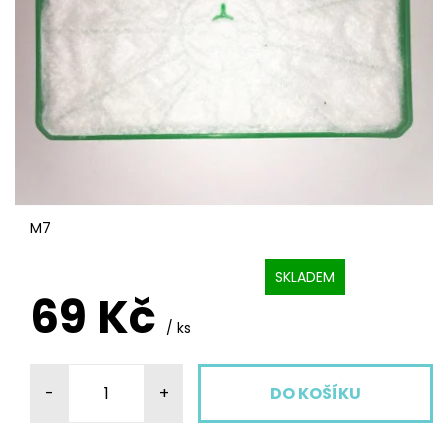
M7
SKLADEM
69 Kč
/ ks
-
+