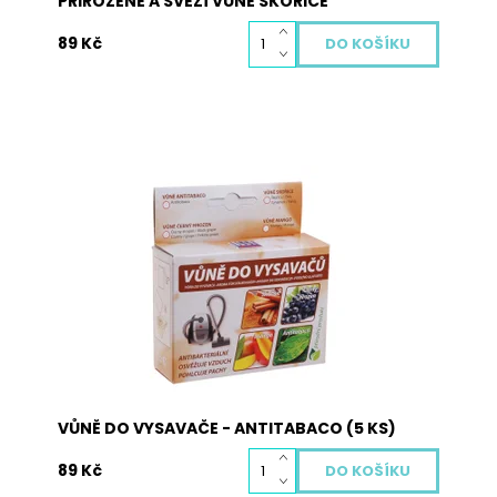
PŘIROZENÉ A SVĚŽÍ VŮNĚ SKOŘICE
89 Kč
Vůně do vysavače je vyrobena z přírodních
materiálů a neobsahuje žádné nebezpečné
látky. Pohlcuje pachy, osvěžuje vzduch a plní
antibakteriální funkci. Použití: vysypte obsah
sáčků s vůní na podlahu a obsah vysajte. Při
zahřátí obsahu sáčku dojde k uvolnění...
Dostupnost:
Skladem
Kód:
3062
VŮNĚ DO VYSAVAČE - ANTITABACO (5 KS)
89 Kč