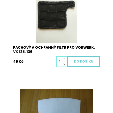
Dostupnost:
Skladem
Kód:
2030
PACHOVÝ A OCHRANNÝ FILTR PRO VORWERK:
VK 135, 136
49 Kč
Pěnový kuželový filtr pro ETA 1404 Neprun a pro
vysavače ETA Neptun, Sirius a Atlantic.
Dostupnost:
Momentálně nedostupné
Kód:
2013