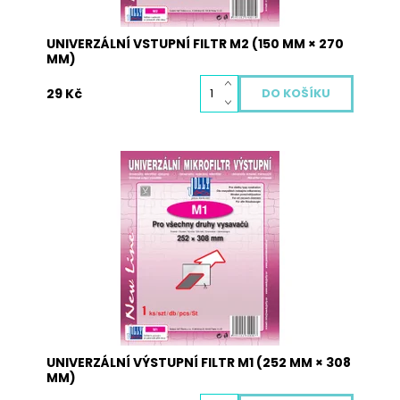
UNIVERZÁLNÍ VSTUPNÍ FILTR M2 (150 MM × 270
MM)
29 Kč
Univerzální výstupní filtr k vysavačům. rozměr
252 mm × 308 mm.
Dostupnost:
Skladem
Kód:
970002
UNIVERZÁLNÍ VÝSTUPNÍ FILTR M1 (252 MM × 308
MM)