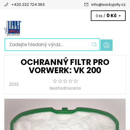
+420 222 724 363
info
@
sackyjolly.cz
0 Kč
0 ks /
OCHRANNÝ FILTR PRO
VORWERK: VK 200
2033
Neohodnoceno