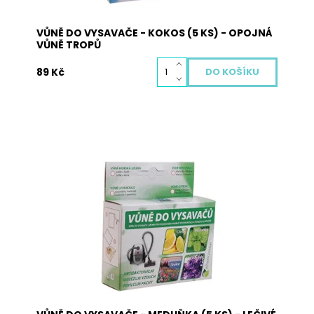
VŮNĚ DO VYSAVAČE - KOKOS (5 KS) - OPOJNÁ
VŮNĚ TROPŮ
89 Kč
Vůně do vysavače je vyrobena z přírodních
materiálů a neobsahuje žádné nebezpečné
látky. Pohlcuje pachy, osvěžuje vzduch a plní
antibakteriální funkci. Použití: vysypte obsah
sáčků s vůní na podlahu a obsah vysajte. Při
zahřátí obsahu sáčku dojde k uvolnění...
Dostupnost:
Skladem
Kód:
3006