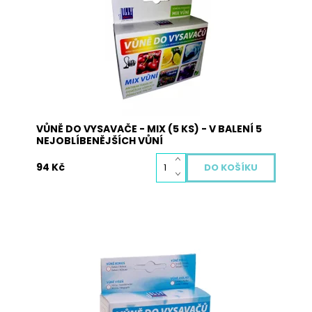
přírodních materiálů a neobsahuje žádné
nebezpečné látky. Pohlcuje pachy, osvěžuje
vzduch a plní antibakteriální funkci. Použití:
vysypte obsah sáčků s...
Dostupnost:
Skladem
Kód:
3007
VŮNĚ DO VYSAVAČE - MIX (5 KS) - V BALENÍ 5
NEJOBLÍBENĚJŠÍCH VŮNÍ
94 Kč
Vůně do vysavače je vyrobena z přírodních
materiálů a neobsahuje žádné nebezpečné
látky. Pohlcuje pachy, osvěžuje vzduch a plní
antibakteriální funkci. Použití: vysypte obsah