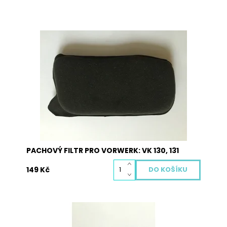
M4
Dostupnost:
Skladem
Kód:
2029
PACHOVÝ FILTR PRO VORWERK: VK 130, 131
149 Kč
M5