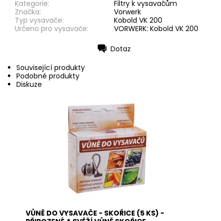
Kategorie:
Filtry k vysavačům
Značka:
Vorwerk
Typ vysavače:
Kobold VK 200
Určeno pro vysavače:
VORWERK: Kobold VK 200
Dotaz
Tisk
Související produkty
Podobné produkty
Diskuze
Vůně do vysavače je vyrobena z přírodních
materiálů a neobsahuje žádné nebezpečné
látky. Pohlcuje pachy, osvěžuje vzduch a plní
antibakteriální funkci. Použití: vysypte obsah
sáčků s vůní na podlahu a obsah vysajte. Při
zahřátí obsahu sáčku dojde k uvolnění...
Dostupnost:
Skladem
Kód:
3065
VŮNĚ DO VYSAVAČE - SKOŘICE (5 KS) -