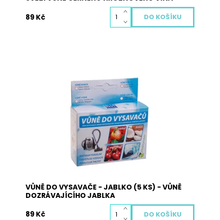
89 Kč
Vůně do vysavače je vyrobena z přírodních
materiálů a neobsahuje žádné nebezpečné
látky. Pohlcuje pachy, osvěžuje vzduch a plní
antibakteriální funkci. Použití: vysypte obsah
sáčků s vůní na podlahu a obsah vysajte. Při
zahřátí obsahu sáčku dojde k uvolnění...
Dostupnost:
Skladem
Kód:
3019
VŮNĚ DO VYSAVAČE - JABLKO (5 KS) - VŮNĚ
DOZRÁVAJÍCÍHO JABLKA
89 Kč