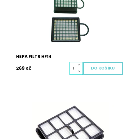
částice a alergeny, které rozhodně do vašeho
domu nepatří. Hepa filtr je potřeba pravidelně
měnit, aby chránil vaše zdraví i životnost vašeho
vysavače. Vyměněný...
Dostupnost:
Skladem
Kód:
2027
HEPA FILTR HF14
269 Kč
Hepa filtr je nedílnou součástí každého dobrého
vysavače. Zachycuje i ty nejjemnější prachové
částice a alergeny, které rozhodně do vašeho
domu nepatří. Hepa filtr je potřeba pravidelně
měnit, aby chránil vaše zdraví i životnost vašeho