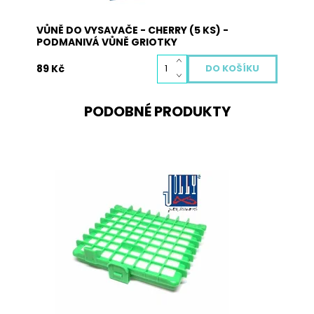
VŮNĚ DO VYSAVAČE - CHERRY (5 KS) -
PODMANIVÁ VŮNĚ GRIOTKY
89 Kč
PODOBNÉ PRODUKTY
Hepa filtr je nedílnou součástí každého dobrého
vysavače. Zachycuje i ty nejjemnější prachové
částice a alergeny, které rozhodně do vašeho
domu nepatří. Hepa filtr je potřeba pravidelně
měnit, aby chránil vaše zdraví i životnost vašeho
vysavače. Vyměněný...
Dostupnost:
Skladem
Kód:
2026