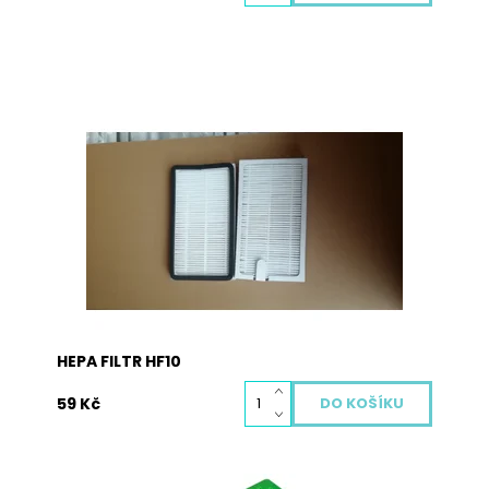
Hepa filtr je nedílnou součástí každého dobrého
vysavače. Zachycuje i ty nejjemnější prachové
částice a alergeny, které rozhodně do vašeho
domu nepatří. Hepa filtr je potřeba pravidelně
měnit, aby chránil vaše zdraví i životnost vašeho
vysavače. Vyměněný...
Dostupnost:
Skladem
Kód:
2024
HEPA FILTR HF10
59 Kč