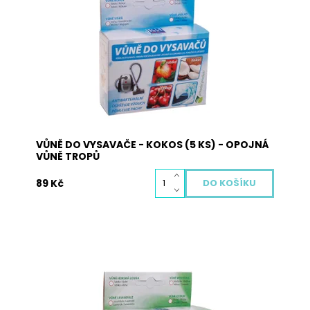
Vůně do vysavače je vyrobena z přírodních
materiálů a neobsahuje žádné nebezpečné
látky. Pohlcuje pachy, osvěžuje vzduch a plní
antibakteriální funkci. Použití: vysypte obsah
sáčků s vůní na podlahu a obsah vysajte. Při
zahřátí obsahu sáčku dojde k uvolnění...
Dostupnost:
Skladem
Kód:
3016
VŮNĚ DO VYSAVAČE - KOKOS (5 KS) - OPOJNÁ
VŮNĚ TROPŮ
89 Kč
Vůně do vysavače je vyrobena z přírodních
materiálů a neobsahuje žádné nebezpečné
látky. Pohlcuje pachy, osvěžuje vzduch a plní