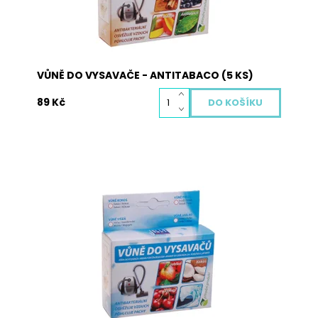
Dostupnost:
Skladem
Kód:
3062
VŮNĚ DO VYSAVAČE - ANTITABACO (5 KS)
89 Kč
Vůně do vysavače je vyrobena z přírodních
materiálů a neobsahuje žádné nebezpečné
látky. Pohlcuje pachy, osvěžuje vzduch a plní
antibakteriální funkci. Použití: vysypte obsah
sáčků s vůní na podlahu a obsah vysajte. Při
zahřátí obsahu sáčku dojde k uvolnění...
Dostupnost:
Skladem
Kód:
3017