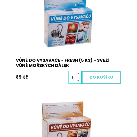
materiálů a neobsahuje žádné nebezpečné
látky. Pohlcuje pachy, osvěžuje vzduch a plní
antibakteriální funkci. Použití: vysypte obsah
sáčků s vůní na podlahu a obsah vysajte. Při
zahřátí obsahu sáčku dojde k uvolnění...
Dostupnost:
Skladem
Kód:
3018
VŮNĚ DO VYSAVAČE - FRESH (5 KS) - SVĚŽÍ
VŮNĚ MOŘSKÝCH DÁLEK
89 Kč
Vůně do vysavače je vyrobena z přírodních
materiálů a neobsahuje žádné nebezpečné
látky. Pohlcuje pachy, osvěžuje vzduch a plní
antibakteriální funkci. Použití: vysypte obsah
sáčků s vůní na podlahu a obsah vysajte. Při
zahřátí obsahu sáčku dojde k uvolnění...