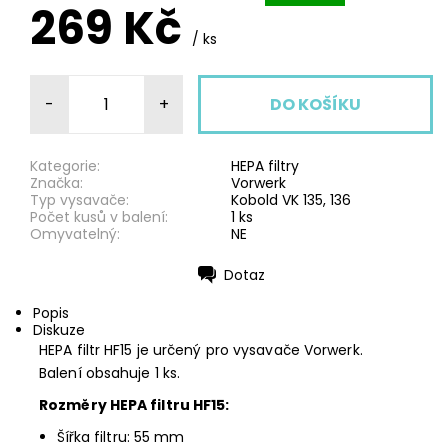
269 Kč
/ ks
-
+
Kategorie:
HEPA filtry
Značka:
Vorwerk
Typ vysavače:
Kobold VK 135, 136
Počet kusů v balení:
1 ks
Omyvatelný:
NE
Dotaz
Tisk
Popis
Diskuze
HEPA filtr HF15 je určený pro vysavače Vorwerk.
Balení obsahuje 1 ks.
Rozměry HEPA filtru HF15:
Šířka filtru: 55 mm