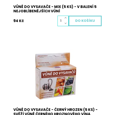
VŮNĚ DO VYSAVAČE - MIX (5 KS) - V BALENÍ 5
NEJOBLÍBENĚJŠÍCH VŮNÍ
94 Kč
Vůně do vysavače je vyrobena z přírodních
materiálů a neobsahuje žádné nebezpečné
látky. Pohlcuje pachy, osvěžuje vzduch a plní
antibakteriální funkci. Použití: vysypte obsah
sáčků s vůní na podlahu a obsah vysajte. Při
zahřátí obsahu sáčku dojde k uvolnění...
Dostupnost:
Skladem
Kód:
3063
VŮNĚ DO VYSAVAČE - ČERNÝ HROZEN (5 KS) -
SVĚŽÍ VŮNĚ ČERNÉHO HROZNOVÉHO VÍNA