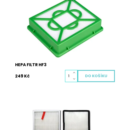
Hepa filtr je nedílnou součástí každého dobrého
vysavače. Zachycuje i ty nejjemnější prachové
částice a alergeny, které rozhodně do vašeho
domu nepatří. Hepa filtr je potřeba pravidelně
měnit, aby chránil vaše zdraví i životnost vašeho
vysavače. Vyměněný...
Dostupnost:
Skladem
Kód:
2019
HEPA FILTR HF3
249 Kč
Hepa filtr je nedílnou součástí každého dobrého
vysavače. Zachycuje i ty nejjemnější prachové
částice a alergeny, které rozhodně do vašeho