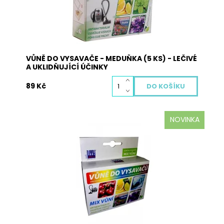
Dostupnost:
Skladem
Kód:
3006
VŮNĚ DO VYSAVAČE - MEDUŇKA (5 KS) - LEČIVÉ
A UKLIDŇUJÍCÍ ÚČINKY
89 Kč
NOVINKA
Vůně do vysavače MIX (levandule, cherry, horská
louka, levandule, citron a fresh) je vyrobena z
přírodních materiálů a neobsahuje žádné
nebezpečné látky. Pohlcuje pachy, osvěžuje
vzduch a plní antibakteriální funkci. Použití:
vysypte obsah sáčků s...
Dostupnost:
Skladem
Kód:
3007