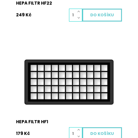
HEPA FILTR HF22
249 Kč
Hepa filtr je nedílnou součástí každého dobrého
vysavače. Zachycuje i ty nejjemnější prachové
částice a alergeny, které rozhodně do vašeho
domu nepatří. Hepa filtr je potřeba pravidelně
měnit, aby chránil vaše zdraví i životnost vašeho
vysavače. Vyměněný...
Dostupnost:
Skladem
Kód:
2009
HEPA FILTR HF1
179 Kč