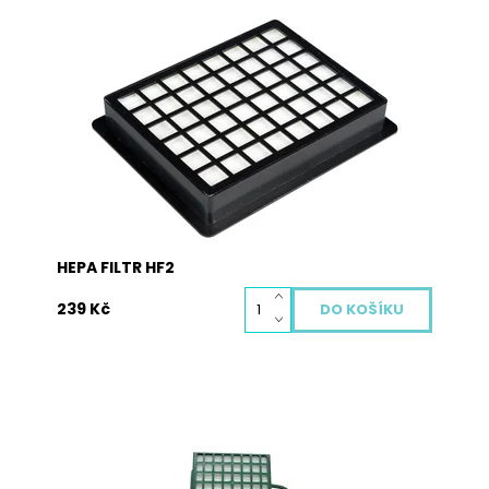
Hepa filtr je nedílnou součástí každého dobrého
vysavače. Zachycuje i ty nejjemnější prachové
částice a alergeny, které rozhodně do vašeho
domu nepatří. Hepa filtr je potřeba pravidelně
měnit, aby chránil vaše zdraví i životnost vašeho
vysavače. Vyměněný...
Dostupnost:
Skladem
Kód:
2010
HEPA FILTR HF2
239 Kč
Hepa filtr je nedílnou součástí každého dobrého
vysavače. Zachycuje i ty nejjemnější prachové