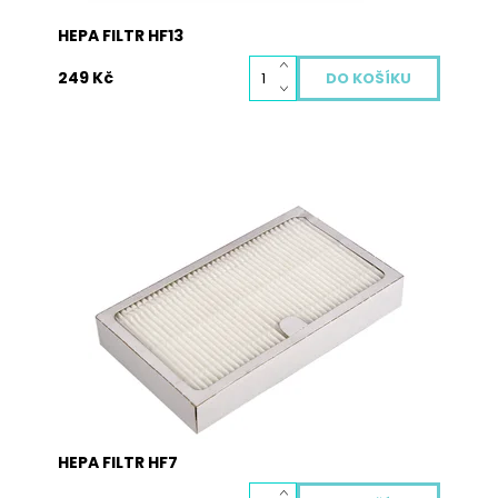
HEPA FILTR HF13
249 Kč
Hepa filtr je nedílnou součástí každého dobrého
vysavače. Zachycuje i ty nejjemnější prachové
částice a alergeny, které rozhodně do vašeho
domu nepatří. Hepa filtr je potřeba pravidelně
měnit, aby chránil vaše zdraví i životnost vašeho
vysavače. Vyměněný...
Dostupnost:
Skladem
Kód:
2020
HEPA FILTR HF7