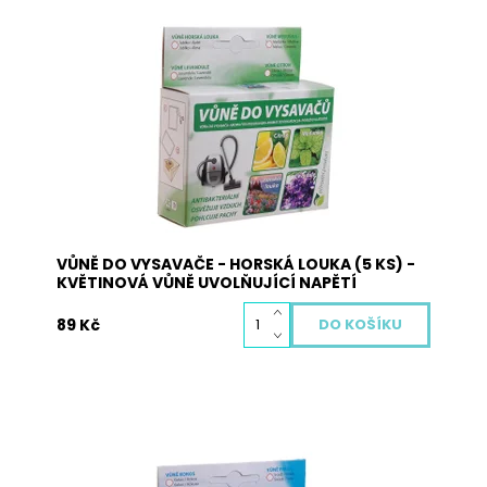
Vůně do vysavače je vyrobena z přírodních
materiálů a neobsahuje žádné nebezpečné
látky. Pohlcuje pachy, osvěžuje vzduch a plní
antibakteriální funkci. Použití: vysypte obsah
sáčků s vůní na podlahu a obsah vysajte. Při
zahřátí obsahu sáčku dojde k uvolnění...
Dostupnost:
Skladem
Kód:
3005
VŮNĚ DO VYSAVAČE - HORSKÁ LOUKA (5 KS) -
KVĚTINOVÁ VŮNĚ UVOLŇUJÍCÍ NAPĚTÍ
89 Kč
Vůně do vysavače je vyrobena z přírodních