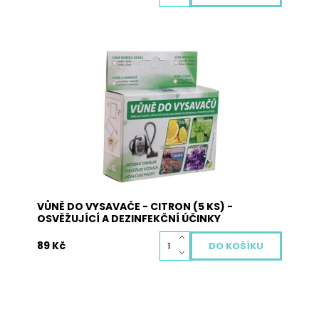
Vůně do vysavače je vyrobena z přírodních
materiálů a neobsahuje žádné nebezpečné
látky. Pohlcuje pachy, osvěžuje vzduch a plní
antibakteriální funkci. Použití: vysypte obsah
sáčků s vůní na podlahu a obsah vysajte. Při
zahřátí obsahu sáčku dojde k uvolnění...
Dostupnost:
Skladem
Kód:
3004
VŮNĚ DO VYSAVAČE - CITRON (5 KS) -
OSVĚŽUJÍCÍ A DEZINFEKČNÍ ÚČINKY
89 Kč