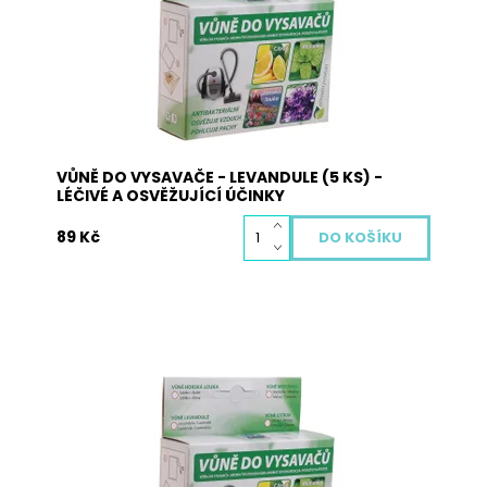
antibakteriální funkci. Použití: vysypte obsah
sáčků s vůní na podlahu a obsah vysajte. Při
zahřátí obsahu sáčku dojde k uvolnění...
Dostupnost:
Skladem
Kód:
3003
VŮNĚ DO VYSAVAČE - LEVANDULE (5 KS) -
LÉČIVÉ A OSVĚŽUJÍCÍ ÚČINKY
89 Kč
Vůně do vysavače je vyrobena z přírodních
materiálů a neobsahuje žádné nebezpečné
látky. Pohlcuje pachy, osvěžuje vzduch a plní
antibakteriální funkci. Použití: vysypte obsah
sáčků s vůní na podlahu a obsah vysajte. Při
zahřátí obsahu sáčku dojde k uvolnění...