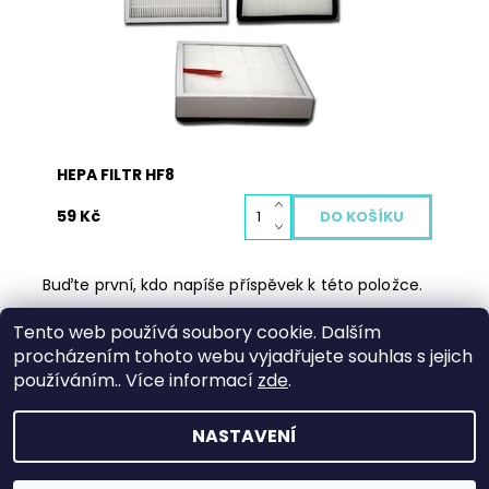
domu nepatří. Hepa filtr je potřeba pravidelně
měnit, aby chránil vaše zdraví i životnost vašeho
vysavače. Vyměněný...
Dostupnost:
Skladem
Kód:
2021
HEPA FILTR HF8
59 Kč
Buďte první, kdo napíše příspěvek k této položce.
Přidat komentář
Tento web používá soubory cookie. Dalším
procházením tohoto webu vyjadřujete souhlas s jejich
Shoptet.cz
|
Můjprvníeshop.cz
používáním.. Více informací
zde
.
NASTAVENÍ
2026 © Pracekteravoni.cz, všechna práva vyhrazena