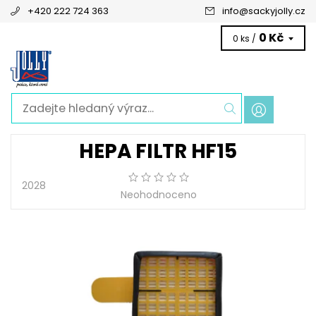
+420 222 724 363
info
@
sackyjolly.cz
0 Kč
0 ks /
HEPA FILTR HF15
2028
Neohodnoceno