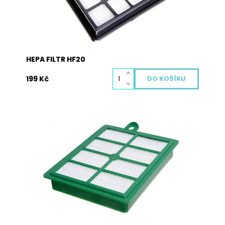
vysavače. Vyměněný...
Dostupnost:
Vyprodáno
Kód:
2032
HEPA FILTR HF20
199 Kč
Hepa filtr je nedílnou součástí každého dobrého
vysavače. Zachycuje i ty nejjemnější prachové
částice a alergeny, které rozhodně do vašeho
domu nepatří. Hepa filtr je potřeba pravidelně
měnit, aby chránil vaše zdraví i životnost vašeho
vysavače. Vyměněný...
Dostupnost:
Skladem
Kód:
2034