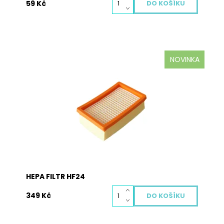
59 Kč
NOVINKA
Hepa filtr je nedílnou součástí každého dobrého
vysavače. Zachycuje i ty nejjemnější prachové
částice a alergeny, které rozhodně do vašeho
domu nepatří. Hepa filtr je potřeba pravidelně
měnit, aby chránil vaše zdraví i životnost vašeho
vysavače. Vyměněný...
Dostupnost:
Skladem
Kód:
2039S
HEPA FILTR HF24
349 Kč