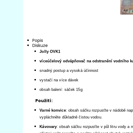
Popis
Diskuze
Jolly OVK1
víceúčelový odvápňovač na odstranění vodního 
snadný postup a
vysoká účinnost
vystačí na více dávek
obsah balení: sáček 15g
Použití:
Varné konvice
: obsah sáčku rozpusťte v nádobě napln
vypláchněte důkladně čistou vodou.
Kávovary
: obsah sáčku rozpusťte v půl litru vody a 