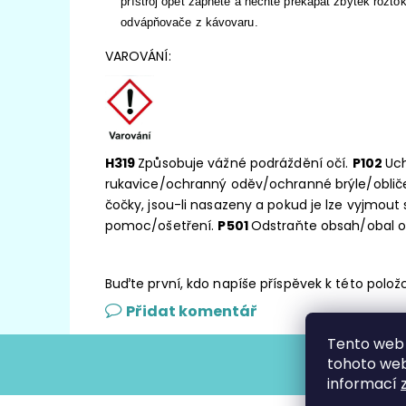
přístroj opět zapněte a nechte překapat zbytek rozt
odvápňovače z kávovaru.
VAROVÁNÍ:
H319
Způsobuje vážné podráždění očí.
P102
Uc
rukavice/ochranný oděv/ochranné brýle/obliče
čočky, jsou-li nasazeny a pokud je lze vyjmout
pomoc/ošetření.
P501
Odstraňte obsah/obal o
Buďte první, kdo napíše příspěvek k této polož
Přidat komentář
Tento web 
tohoto webu
informací