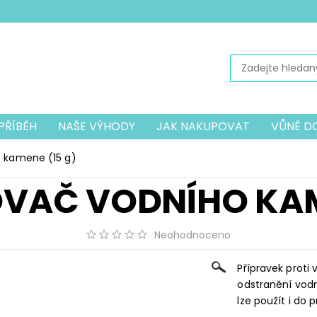
PŘÍBĚH
NAŠE VÝHODY
JAK NAKUPOVAT
VŮNĚ D
PŘÍSLUŠENSTVÍ K VYSAVAČŮM
PŘÍSLUŠENSTVÍ K VYSA
 kamene (15 g)
Í DOPLŇKY
MECHANICKÝ VYSAVAČ JOLLY
OCHRANN
VAČ VODNÍHO KAME
Neohodnoceno
Přípravek proti
odstranění vod
lze použít i do