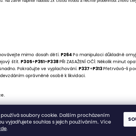
oku. Na závěr naplňte nádobu 2x čistou vodou a nechte proběhnout znovu cel
hovávejte mimo dosah dětí.
P264
Po manipulaci důkladně omyj
jový štít.
P305
+
P351
+
P338
PŘI ZASAŽENÍ OČÍ: Několik minut op
 snadno. Pokračujte ve vyplachování.
P337
+
P313
Přetrvává-li po
devzdáním oprávněné osobě k likvidaci.
ce.
používá soubory cookie. Dalším procházením
SO
Shoptet.cz
|
Můjprvníeshop.cz
 vyjadřujete souhlas s jejich používáním.. Více
zde
.