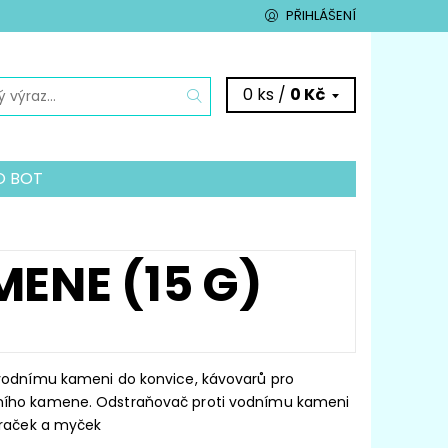
PŘIHLÁŠENÍ
0 ks /
0 Kč
O BOT
VAČŮM
É POMŮCKY
KONTAKTY
NE (15 G)
 vodnímu kameni do konvice, kávovarů pro
ního kamene. Odstraňovač proti vodnímu kameni
 praček a myček