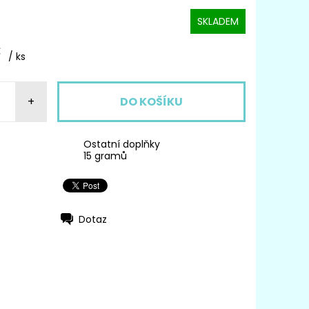
SKLADEM
č
/ ks
+
Ostatní doplňky
15 gramů
Dotaz