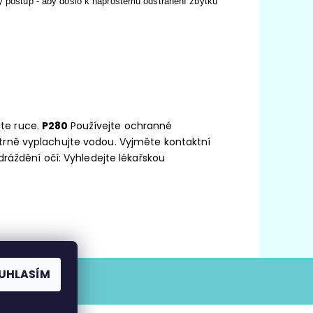
ý postup - aby došlo k naprostému odstranění zbytku
te ruce.
P280
Používejte ochranné
atrně vyplachujte vodou. Vyjměte kontaktní
dráždění očí: Vyhledejte lékařskou
UHLASÍM