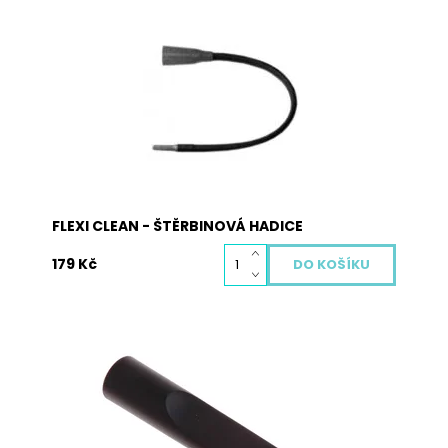
Hubice k vysavači Flexi clean – štěrbinová
hadice. Vnitřní průměr: 27 až 38 mm
Dostupnost:
Skladem
Kód:
4005
FLEXI CLEAN - ŠTĚRBINOVÁ HADICE
179 Kč
Štěrbinový nástavec NS3 je univerzální pro
všechny druhy vysavačů s teleskopickou tyčí
vysavače o Ø 35mm kulatého tvaru.
Dostupnost:
Vyprodáno
Kód:
4032