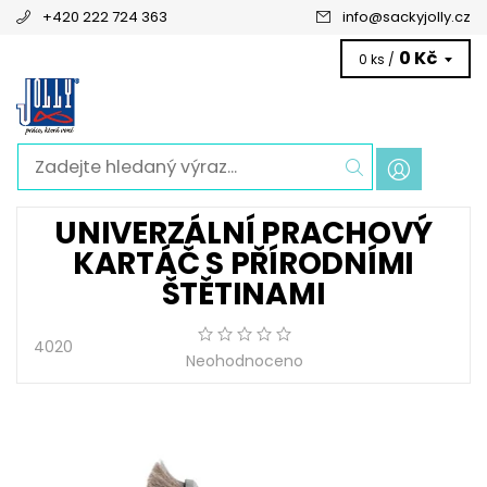
+420 222 724 363
info
@
sackyjolly.cz
0 Kč
0 ks /
UNIVERZÁLNÍ PRACHOVÝ
KARTÁČ S PŘÍRODNÍMI
ŠTĚTINAMI
4020
Neohodnoceno