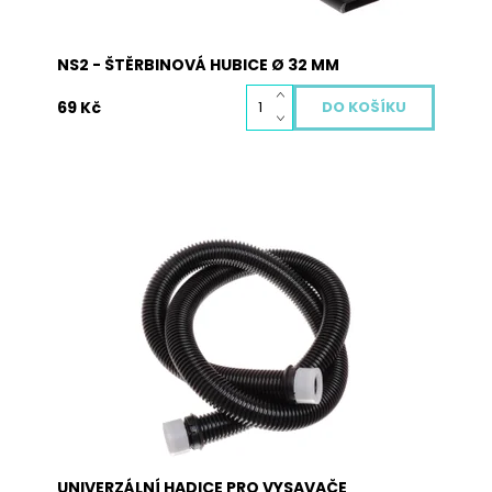
NS2 - ŠTĚRBINOVÁ HUBICE Ø 32 MM
69 Kč
Univerzální hadice k vysavači 1,8m je určena k
opravě poškozených hadic.
Dostupnost:
Momentálně nedostupné
Kód:
4033
UNIVERZÁLNÍ HADICE PRO VYSAVAČE