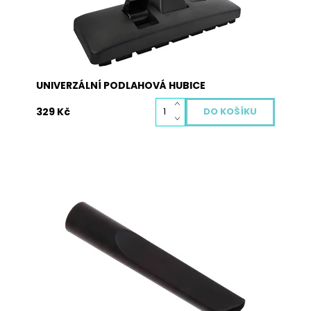
Dostupnost:
Skladem
Kód:
4007
UNIVERZÁLNÍ PODLAHOVÁ HUBICE
329 Kč
Štěrbinový nástavec NS2 je univerzální pro
všechny druhy vysavačů s teleskopickou tyčí
vysavače o Ø 32mm kulatého tvaru.
Dostupnost:
Skladem
Kód:
4031