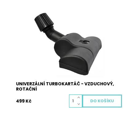
Univerzální turbokartáč s kartáčem poháněným
vzduchem je vhodný pro většinu typů vysavačů
na koberce díky stahovací gumě uvnitř závitu,
která se utahováním závitu smršťuje, a tak lze
rozměr upravit pro jakýkoliv typ vysavače v
rozmezí 27 – 37 mm....
Dostupnost:
Vyprodáno
Kód:
4008
UNIVERZÁLNÍ TURBOKARTÁČ - VZDUCHOVÝ,
ROTAČNÍ
499 Kč