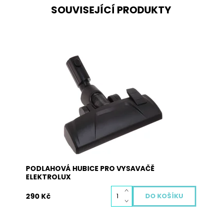
SOUVISEJÍCÍ PRODUKTY
Univerzální podlahová hubice pro většinu
vysavačů Electrolux. Rozměr pro vsunutí trubky:
36 x 42 mm.
Dostupnost:
Skladem
Kód:
4028
PODLAHOVÁ HUBICE PRO VYSAVAČĚ
ELEKTROLUX
290 Kč