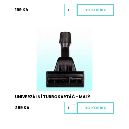
199 Kč
Univerzální turbokartáč s kartáčem poháněným
vzduchem je vhodný pro většinu typů vysavačů
na koberce díky stahovací gumě uvnitř závitu,
která se utahováním závitu smršťuje, a tak lze
rozměr upravit pro jakýkoliv typ vysavače v
rozmezí 27 – 37 mm....
Dostupnost:
Skladem
Kód:
4014
UNIVERZÁLNÍ TURBOKARTÁČ - MALÝ
299 Kč