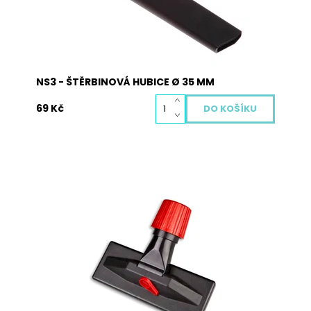
NS3 - ŠTĚRBINOVÁ HUBICE Ø 35 MM
69 Kč
Univerzální JOLLY Hubice k vysavači s lapačem
zvířecí srsti na čalounění pro všechny druhy
vysavačů s teleskopickou tyčí vysavače o
průměru 28 až 37mm kulatého tvaru.
Dostupnost:
Skladem
Kód:
4013