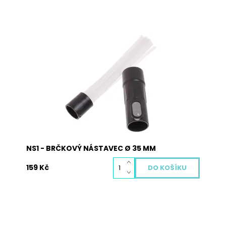
Univerzální brčková hubice je vhodná pro
všechny vysavače s kulatou trubkou o průměru
32 a 35 mm je vhodná k vysávání těžko
dostupných míst a mezer. Brčkový vysavačový
obsahuje 30 dutých brček o průměru 2mm.
Dostupnost:
Skladem
Kód:
4030
NS1 - BRČKOVÝ NÁSTAVEC Ø 35 MM
159 Kč