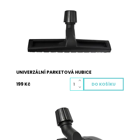
Univerzální parketová hubice pro většinu
vysavačů. Hubici lze použít prakticky na všechny
klasické průměry domácích vysavačů. Hubice je
vybavena univerzální hlavou, kterou je možno
jejím utahováním přizpůsobit průměru trubky
Vašeho vysavače od 27 mm do 38 mm
Dostupnost:
Skladem
Kód:
4004
UNIVERZÁLNÍ PARKETOVÁ HUBICE
199 Kč
Univerzální podlahová hubice s průměrem 28
mm do 37 je vhodná pro všechny typy vysavačů
na koberce i parkety díky stahovací gumě uvnitř
závitu, která se utahováním závitu smršťuje, a
tak lze rozměr upravit pro jakýkoliv typ vysavače.