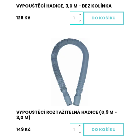
VYPOUŠTĚCÍ HADICE, 3,0 M - BEZ KOLÍNKA
128 Kč
Hadice vypouštěcí – roztažitelná. Hadici si
můžete nastavit dle potřeby od 0,9 do 3,0 m.
Dostupnost:
Skladem
Kód:
5010
VYPOUŠTĚCÍ ROZTAŽITELNÁ HADICE (0,9 M -
3,0 M)
149 Kč