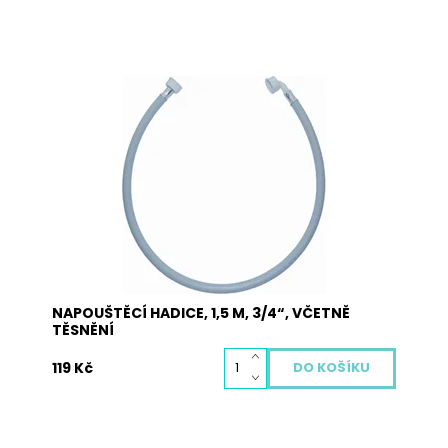
Napouštěcí hadice JOLLY v celkové délce 1,5 m,
3/4“ dodávaná včetně těsnění. Hadice je určená
pro všechny druhy praček a myček nádobí.
Jedna strana obsahuje přímou koncovku a
druhá strana obsahuje koncovku s kolínkem.
Dostupnost:
Skladem
Kód:
5001
NAPOUŠTĚCÍ HADICE, 1,5 M, 3/4“, VČETNĚ
TĚSNĚNÍ
119 Kč