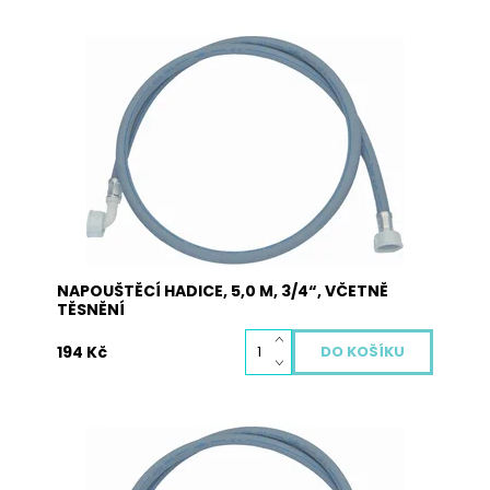
Napouštěcí hadice JOLLY v celkové délce 5,0 m,
3/4“ dodávaná včetně těsnění. Hadice je určená
pro všechny druhy praček a myček nádobí.
Jedna strana obsahuje přímou koncovku a
druhá strana obsahuje koncovku s kolínkem.
Dostupnost:
Skladem
Kód:
5006
NAPOUŠTĚCÍ HADICE, 5,0 M, 3/4“, VČETNĚ
TĚSNĚNÍ
194 Kč
Napouštěcí hadice JOLLY v celkové délce 3,5 m,
3/4“ dodávaná včetně těsnění. Hadice je určená