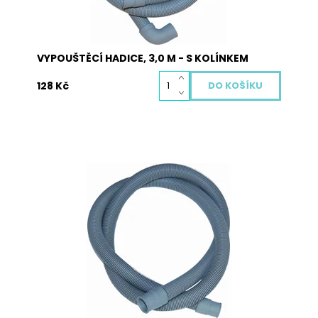
VYPOUŠTĚCÍ HADICE, 3,0 M - S KOLÍNKEM
128 Kč
Hadice vypouštěcí 3,0 m bez kolínka pro pračky
a myčky.
Dostupnost:
Skladem
Kód:
5013