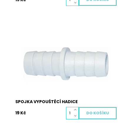
Spojka k vypouštěcím hadicím.
Dostupnost:
Skladem
Kód:
2008V
SPOJKA VYPOUŠTĚCÍ HADICE
19 Kč