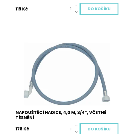
119 Kč
Napouštěcí hadice JOLLY v celkové délce 4,0 m,
3/4“ dodávaná včetně těsnění. Hadice je určená
pro všechny druhy praček a myček nádobí.
Jedna strana obsahuje přímou koncovku a
druhá strana obsahuje koncovku s kolínkem
Dostupnost:
Skladem
Kód:
5005
NAPOUŠTĚCÍ HADICE, 4,0 M, 3/4“, VČETNĚ
TĚSNĚNÍ
178 Kč