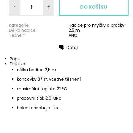
-
+
Kategorie:
Hadice pro myčky a pračky
Délka hadice:
2,5 m
Těsnění:
ANO
Dotaz
Tisk
Popis
Diskuze
délka hadice 2,5 m
koncovky 3/4“, včetně těsnění
maximální teplota 22°C
pracovní tlak 2,0 MPa
balení obsahuje 1 ks