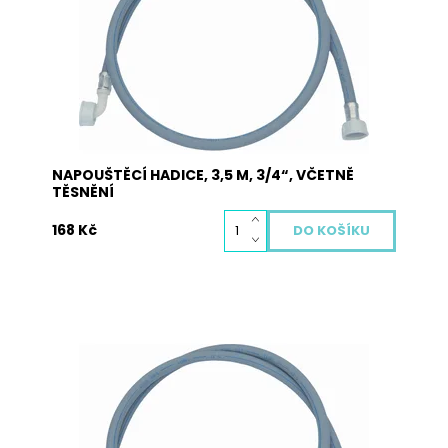
pro všechny druhy praček a myček nádobí.
Jedna strana obsahuje přímou koncovku a
druhá strana obsahuje koncovku s kolínkem.
Dostupnost:
Skladem
Kód:
5004
NAPOUŠTĚCÍ HADICE, 3,5 M, 3/4“, VČETNĚ
TĚSNĚNÍ
168 Kč
Napouštěcí hadice JOLLY v celkové délce 3,0 m,
3/4“ dodávaná včetně těsnění. Hadice je určená
pro všechny druhy praček a myček nádobí.
Jedna strana obsahuje přímou koncovku a
druhá strana obsahuje koncovku s kolínkem.