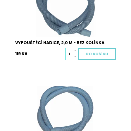
Kód:
5012
VYPOUŠTĚCÍ HADICE, 2,0 M - BEZ KOLÍNKA
119 Kč
Vypouštěcí hadice 3,0 m s kolínkem pro pračky a
myčky.
Dostupnost:
Skladem
Kód:
5007