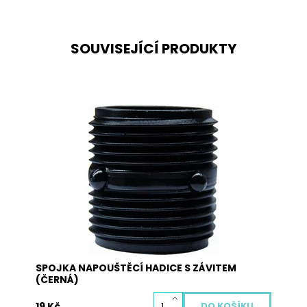
SOUVISEJÍCÍ PRODUKTY
Pevná plastová spojka s vnějšími závity na dvě
napouštěcí hadice k pračkám a myčkám.
Průměr hadic: 3/4"
Dostupnost:
Skladem
Kód:
2008N
SPOJKA NAPOUŠTĚCÍ HADICE S ZÁVITEM
(ČERNÁ)
19 Kč