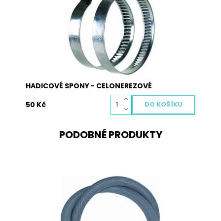
asymetrickým tělesem zaručuje vysokou těsnící
spolehlivost. materiál: nerezová ocel. Balení
obsahuje 2 ks hadicovích spon.
Dostupnost:
Skladem
Kód:
5014
HADICOVÉ SPONY - CELONEREZOVÉ
50 Kč
PODOBNÉ PRODUKTY
Hadice vypouštěcí 2,0 m s bez kolínka pro pračky
a myčky.
Dostupnost:
Skladem