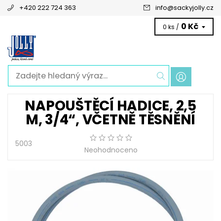
+420 222 724 363
info
@
sackyjolly.cz
0 Kč
0 ks /
NAPOUŠTĚCÍ HADICE, 2,5
M, 3/4“, VČETNĚ TĚSNĚNÍ
5003
Neohodnoceno