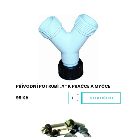
Přívodní potrubí k pračkám a myčkám -
rozdvojka
Dostupnost:
Skladem
Kód:
5011
PŘÍVODNÍ POTRUBÍ „Y“ K PRAČCE A MYČCE
99 Kč
Šířka pásku 16mm až 25mm, celonerezové
provedení. Princip šnekového závitu s