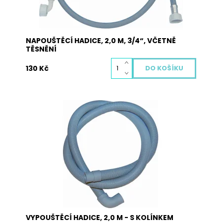
NAPOUŠTĚCÍ HADICE, 2,0 M, 3/4“, VČETNĚ
TĚSNĚNÍ
130 Kč
Vypouštěcí hadice 2,0 m s kolínkem pro pračky a
myčky
Dostupnost:
Skladem
Kód:
5009
VYPOUŠTĚCÍ HADICE, 2,0 M - S KOLÍNKEM