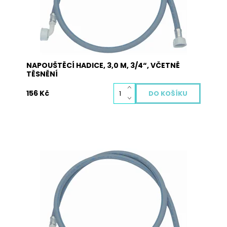
Dostupnost:
Skladem
Kód:
5008
NAPOUŠTĚCÍ HADICE, 3,0 M, 3/4“, VČETNĚ
TĚSNĚNÍ
156 Kč
Napouštěcí hadice JOLLY v celkové délce 2,0 m,
3/4“ dodávaná včetně těsnění. Hadice je určená
pro všechny druhy praček a myček nádobí.
Jedna strana obsahuje přímou koncovku a
druhá strana obsahuje koncovku s kolínkem.
Dostupnost:
Skladem
Kód:
5002