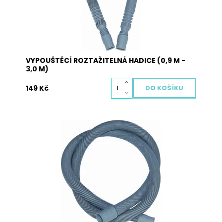
VYPOUŠTĚCÍ ROZTAŽITELNÁ HADICE (0,9 M -
3,0 M)
149 Kč
Hadice vypouštěcí 2,0 m s bez kolínka pro pračky
a myčky.
Dostupnost:
Skladem
Kód:
5012