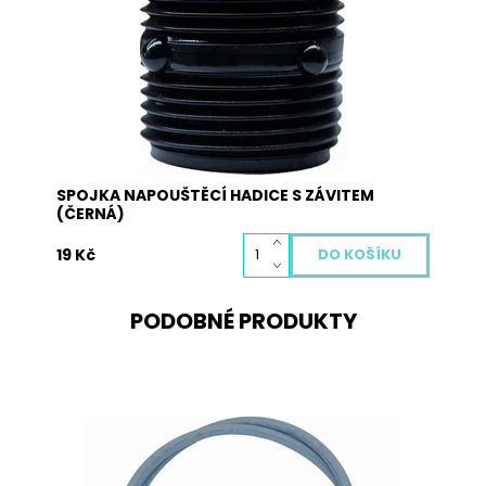
Průměr hadic: 3/4"
Dostupnost:
Skladem
Kód:
2008N
SPOJKA NAPOUŠTĚCÍ HADICE S ZÁVITEM
(ČERNÁ)
19 Kč
PODOBNÉ PRODUKTY
Napouštěcí hadice JOLLY v celkové délce 2,5 m,
3/4“ dodávaná včetně těsnění. Hadice je určená