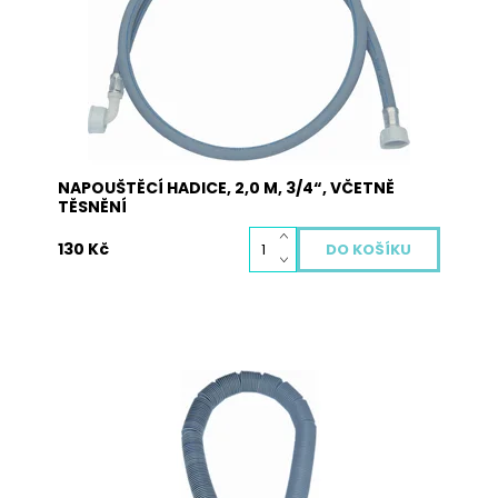
pro všechny druhy praček a myček nádobí.
Jedna strana obsahuje přímou koncovku a
druhá strana obsahuje koncovku s kolínkem.
Dostupnost:
Skladem
Kód:
5002
NAPOUŠTĚCÍ HADICE, 2,0 M, 3/4“, VČETNĚ
TĚSNĚNÍ
130 Kč
Hadice vypouštěcí – roztažitelná. Hadici si
můžete nastavit dle potřeby od 0,9 do 3,0 m.
Dostupnost:
Skladem
Kód:
5010