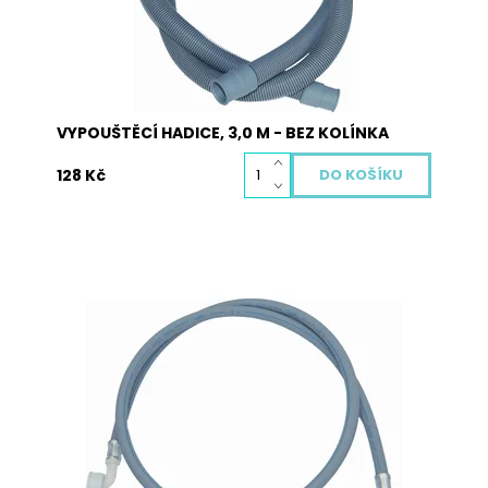
VYPOUŠTĚCÍ HADICE, 3,0 M - BEZ KOLÍNKA
128 Kč
Napouštěcí hadice JOLLY v celkové délce 3,5 m,
3/4“ dodávaná včetně těsnění. Hadice je určená
pro všechny druhy praček a myček nádobí.
Jedna strana obsahuje přímou koncovku a
druhá strana obsahuje koncovku s kolínkem.
Dostupnost:
Skladem
Kód:
5004