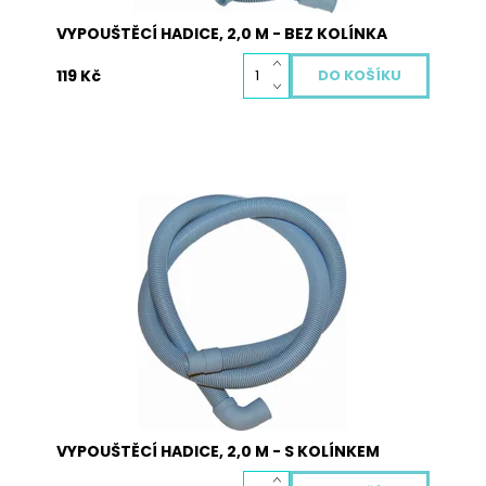
VYPOUŠTĚCÍ HADICE, 2,0 M - BEZ KOLÍNKA
119 Kč
Vypouštěcí hadice 2,0 m s kolínkem pro pračky a
myčky
Dostupnost:
Skladem
Kód:
5009
VYPOUŠTĚCÍ HADICE, 2,0 M - S KOLÍNKEM