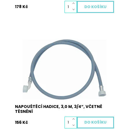
178 Kč
Napouštěcí hadice JOLLY v celkové délce 3,0 m,
3/4“ dodávaná včetně těsnění. Hadice je určená
pro všechny druhy praček a myček nádobí.
Jedna strana obsahuje přímou koncovku a
druhá strana obsahuje koncovku s kolínkem.
Dostupnost:
Skladem
Kód:
5008
NAPOUŠTĚCÍ HADICE, 3,0 M, 3/4“, VČETNĚ
TĚSNĚNÍ
156 Kč