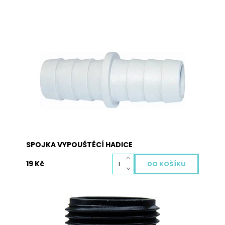
Spojka k vypouštěcím hadicím.
Dostupnost:
Skladem
Kód:
2008V
SPOJKA VYPOUŠTĚCÍ HADICE
19 Kč
Pevná plastová spojka s vnějšími závity na dvě
napouštěcí hadice k pračkám a myčkám.