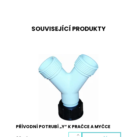
SOUVISEJÍCÍ PRODUKTY
Přívodní potrubí k pračkám a myčkám -
rozdvojka
Dostupnost:
Skladem
Kód:
5011
PŘÍVODNÍ POTRUBÍ „Y“ K PRAČCE A MYČCE