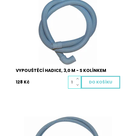
Vypouštěcí hadice 3,0 m s kolínkem pro pračky a
myčky.
Dostupnost:
Skladem
Kód:
5007
VYPOUŠTĚCÍ HADICE, 3,0 M - S KOLÍNKEM
128 Kč
Napouštěcí hadice JOLLY v celkové délce 2,0 m,
3/4“ dodávaná včetně těsnění. Hadice je určená