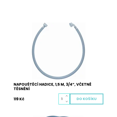
Napouštěcí hadice JOLLY v celkové délce 1,5 m,
3/4“ dodávaná včetně těsnění. Hadice je určená
pro všechny druhy praček a myček nádobí.
Jedna strana obsahuje přímou koncovku a
druhá strana obsahuje koncovku s kolínkem.
Dostupnost:
Skladem
Kód:
5001
NAPOUŠTĚCÍ HADICE, 1,5 M, 3/4“, VČETNĚ
TĚSNĚNÍ
119 Kč