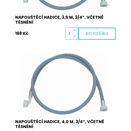
NAPOUŠTĚCÍ HADICE, 3,5 M, 3/4“, VČETNĚ
TĚSNĚNÍ
168 Kč
Napouštěcí hadice JOLLY v celkové délce 4,0 m,
3/4“ dodávaná včetně těsnění. Hadice je určená
pro všechny druhy praček a myček nádobí.
Jedna strana obsahuje přímou koncovku a
druhá strana obsahuje koncovku s kolínkem
Dostupnost:
Skladem
Kód:
5005
NAPOUŠTĚCÍ HADICE, 4,0 M, 3/4“, VČETNĚ
TĚSNĚNÍ