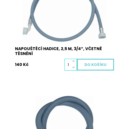
pro všechny druhy praček a myček nádobí.
Jedna strana obsahuje přímou koncovku a
druhá strana koncovku s kolínkem.
Dostupnost:
Skladem
Kód:
5003
NAPOUŠTĚCÍ HADICE, 2,5 M, 3/4“, VČETNĚ
TĚSNĚNÍ
140 Kč
Hadice vypouštěcí 3,0 m bez kolínka pro pračky
a myčky.
Dostupnost:
Skladem
Kód:
5013