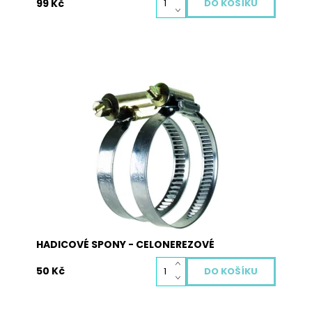
99 Kč
Šířka pásku 16mm až 25mm, celonerezové
provedení. Princip šnekového závitu s
asymetrickým tělesem zaručuje vysokou těsnící
spolehlivost. materiál: nerezová ocel. Balení
obsahuje 2 ks hadicovích spon.
Dostupnost:
Skladem
Kód:
5014
HADICOVÉ SPONY - CELONEREZOVÉ
50 Kč