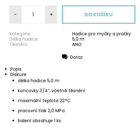
-
+
Kategorie:
Hadice pro myčky a pračky
Délka hadice:
5,0 m
Těsnění:
ANO
Dotaz
Tisk
Popis
Diskuze
délka hadice 5,0 m
koncovky 3/4“, včetně těsnění
maximální teplota 22°C
pracovní tlak 2,0 MPa
balení obsahuje 1 ks