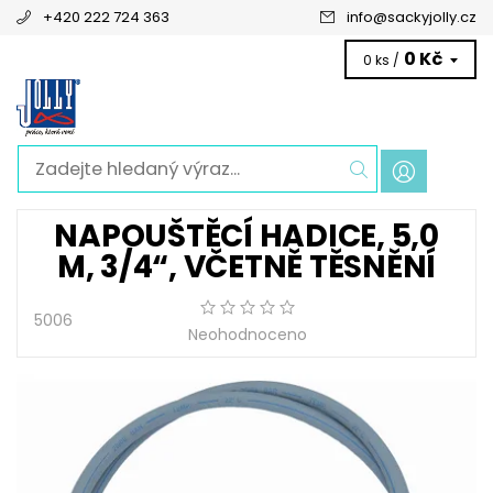
+420 222 724 363
info
@
sackyjolly.cz
0 Kč
0 ks /
NAPOUŠTĚCÍ HADICE, 5,0
M, 3/4“, VČETNĚ TĚSNĚNÍ
5006
Neohodnoceno