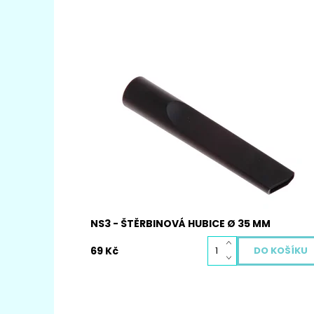
Štěrbinový nástavec NS3 je univerzální pro
všechny druhy vysavačů s teleskopickou tyčí
vysavače o Ø 35mm kulatého tvaru.
Dostupnost:
Vyprodáno
Kód:
4032
NS3 - ŠTĚRBINOVÁ HUBICE Ø 35 MM
69 Kč