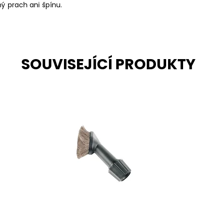
ý prach ani špínu.
SOUVISEJÍCÍ PRODUKTY
ým
Prachový kartáč univerzální s maticí pro
Un
kulatou trubku vysavače 28 až 37 mm.
mm
vy
Dostupnost:
Skladem
gu
Kód:
4020
v
sm
ty
Do
Kó