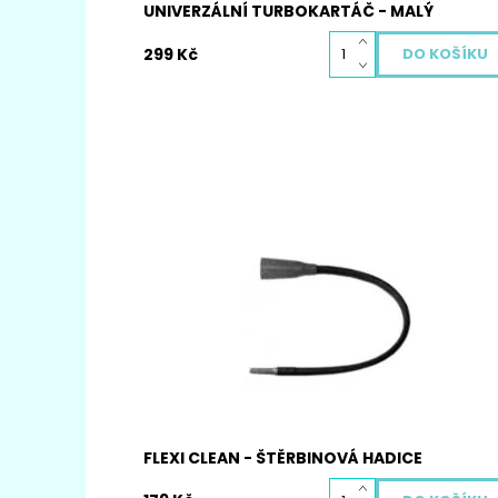
UNIVERZÁLNÍ TURBOKARTÁČ - MALÝ
299 Kč
Hubice k vysavači Flexi clean – štěrbinová
hadice. Vnitřní průměr: 27 až 38 mm
Dostupnost:
Skladem
Kód:
4005
FLEXI CLEAN - ŠTĚRBINOVÁ HADICE