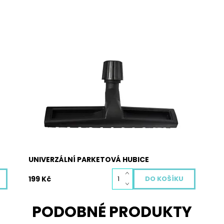
Univerzální parketová hubice pro většinu
vysavačů. Hubici lze použít prakticky na
všechny klasické průměry domácích vysavačů.
Hubice je vybavena univerzální hlavou, kterou
je možno jejím utahováním přizpůsobit
průměru trubky Vašeho vysavače od 27 mm do
38 mm
Dostupnost:
Skladem
Kód:
4004
UNIVERZÁLNÍ PARKETOVÁ HUBICE
199 Kč
PODOBNÉ PRODUKTY