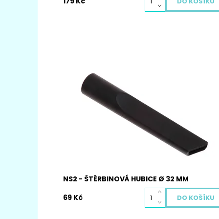
179 Kč
Štěrbinový nástavec NS2 je univerzální pro
všechny druhy vysavačů s teleskopickou tyčí
vysavače o Ø 32mm kulatého tvaru.
Dostupnost:
Skladem
Kód:
4031
NS2 - ŠTĚRBINOVÁ HUBICE Ø 32 MM
69 Kč