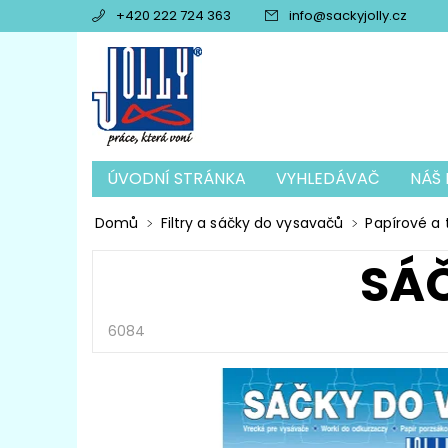
+420 222 724 363
info
@
sackyjolly.cz
ÚVODNÍ STRÁNKA
VYHLEDÁVAČ
NÁŠ 
FILTRY A SÁČKY DO VYSAVAČŮ
SÁČKY A 
Domů
Filtry a sáčky do vysavačů
Papírové a t
VŮNĚ A OSVĚŽOVAČĚ VZDUCHU
OSTATN
SÁ
OBCHODNÍ PODMÍNKY
6084