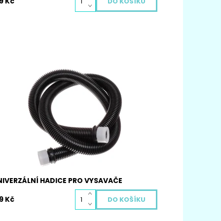
9 Kč
iverzální hadice k vysavači 1,8m je určena k
ravě poškozených hadic.
stupnost:
Momentálně nedostupné
d:
4033
NIVERZÁLNÍ HADICE PRO VYSAVAČE
9 Kč