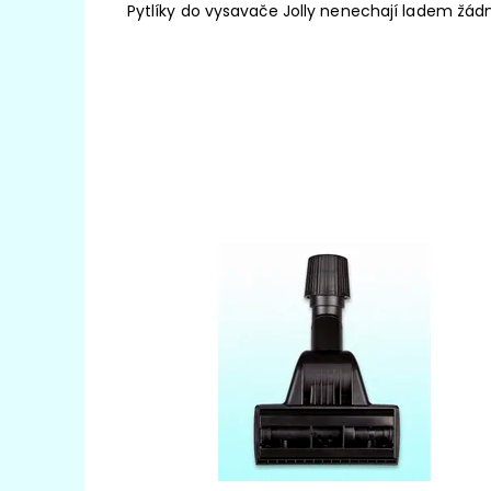
Pytlíky do vysavače Jolly nenechají ladem žádn
Univerzální turbokartáč s kartáčem poháněn
vzduchem je vhodný pro většinu typů
vysavačů na koberce díky stahovací gumě
uvnitř závitu, která se utahováním závitu
smršťuje, a tak lze rozměr upravit pro jakýkoli
typ vysavače v rozmezí 27 – 37 mm....
Dostupnost:
Skladem
Kód:
4014