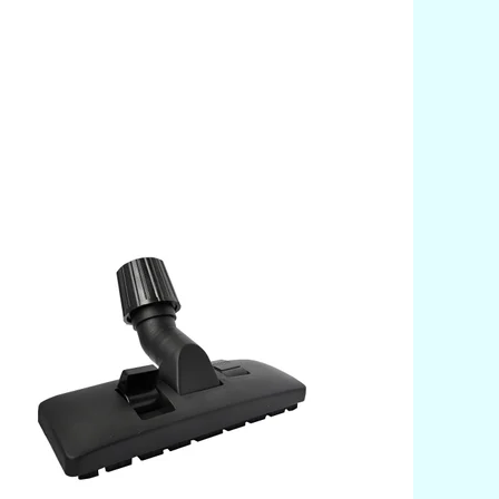
iverzální podlahová hubice s průměrem 28
 do 37 je vhodná pro všechny typy
savačů na koberce i parkety díky stahovací
mě uvnitř závitu, která se utahováním závitu
ršťuje, a tak lze rozměr upravit pro jakýkoliv
p vysavače.
stupnost:
Skladem
d:
4007