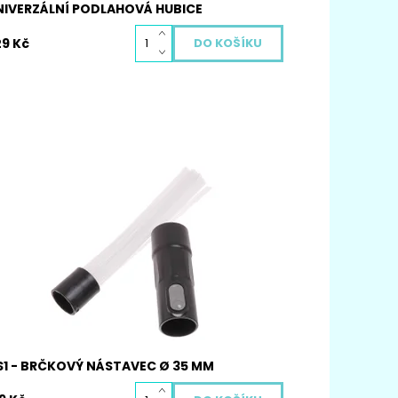
NIVERZÁLNÍ PODLAHOVÁ HUBICE
29 Kč
iverzální brčková hubice je vhodná pro
echny vysavače s kulatou trubkou o průměru
 a 35 mm je vhodná k vysávání těžko
stupných míst a mezer. Brčkový vysavačový
bsahuje 30 dutých brček o průměru 2mm.
stupnost:
Skladem
d:
4030
S1 - BRČKOVÝ NÁSTAVEC Ø 35 MM