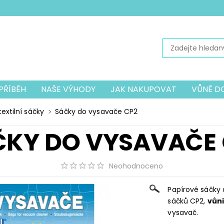
PŘÍBĚH
NAŠE VÝHODY
JAK NAKUPOVAT
VŮNĚ D
PŘÍSLUŠENSTVÍ K VYSAVAČŮM
PŘÍSLUŠENSTVÍ K VYSA
extilní sáčky
Sáčky do vysavače CP2
Í DOPLŇKY
MECHANICKÝ VYSAVAČ JOLLY
OCHRANN
ČKY DO VYSAVAČE 
Neohodnoceno
Papírové sáčky 
sáčků CP2,
vůn
vysavač.