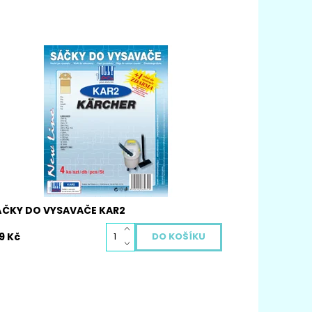
pírové sáčky do vysavače KAR2. Balení
sahuje 4 ks papírových sáčků KAR2, vůni do
ysavače zdarma pro Váš vysavač.
stupnost:
Skladem
d:
6071
ÁČKY DO VYSAVAČE KAR2
9 Kč