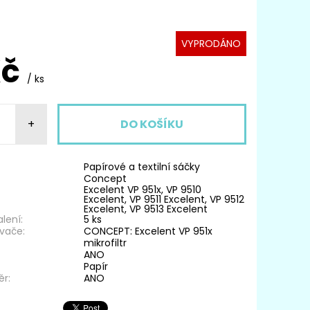
VYPRODÁNO
Kč
/ ks
+
Papírové a textilní sáčky
Concept
Excelent VP 951x, VP 9510
Excelent, VP 9511 Excelent, VP 9512
Excelent, VP 9513 Excelent
lení:
5 ks
vače:
CONCEPT: Excelent VP 951x
mikrofiltr
ANO
Papír
ěr:
ANO