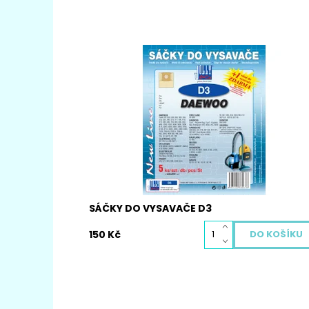
Papírové sáčky do vysavače D3. Balení
obsahuje 5 ks papírových sáčků D3, vůni do
vysavače zdarma, mikrofiltr pro Váš vysavač
Dostupnost:
Skladem
Kód:
6067
SÁČKY DO VYSAVAČE D3
150 Kč