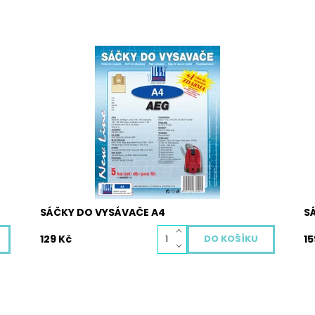
Papírové sáčky do vysavače A4. Balení
Pa
obsahuje 5 ks papírových sáčků A4, vůni do
ob
.
vysavače zdarma, mikrofiltr pro Váš vysavač.
v
Dostupnost:
Skladem
Do
Kód:
6000
Kó
SÁČKY DO VYSÁVAČE A4
S
129 Kč
15