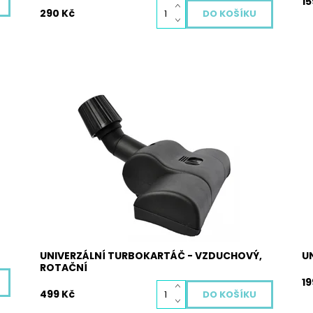
15
290 Kč
Univerzální turbokartáč s kartáčem poháněným
Un
vzduchem je vhodný pro většinu typů
op
vysavačů na koberce díky stahovací gumě
Do
uvnitř závitu, která se utahováním závitu
Kó
smršťuje, a tak lze rozměr upravit pro jakýkoliv
typ vysavače v rozmezí 27 – 37 mm....
Dostupnost:
Vyprodáno
Kód:
4008
UNIVERZÁLNÍ TURBOKARTÁČ - VZDUCHOVÝ,
U
ROTAČNÍ
19
499 Kč