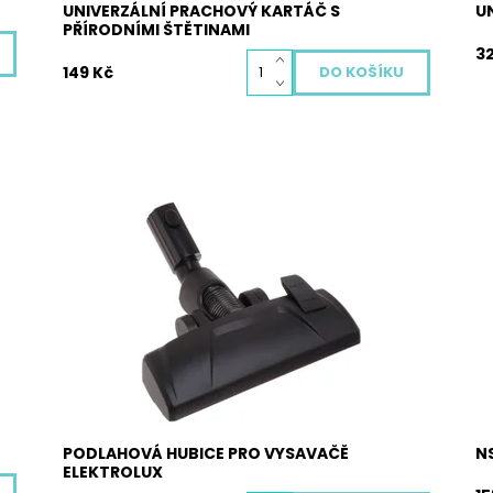
UNIVERZÁLNÍ PRACHOVÝ KARTÁČ S
U
PŘÍRODNÍMI ŠTĚTINAMI
3
149 Kč
Univerzální podlahová hubice pro většinu
Un
vysavačů Electrolux. Rozměr pro vsunutí trubky:
vš
36 x 42 mm.
32
do
Dostupnost:
Skladem
o
Kód:
4028
Do
Kó
PODLAHOVÁ HUBICE PRO VYSAVAČĚ
N
ELEKTROLUX