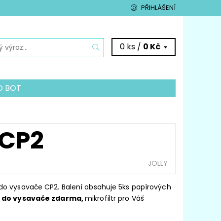
PŘIHLÁŠENÍ
0 ks /
0 Kč
O BOT
VAČŮM
É POMŮCKY
KONTAKTY
CP2
JOLLY
do vysavače CP2. Balení obsahuje 5ks papírových
i do vysavače zdarma,
mikrofiltr pro Váš