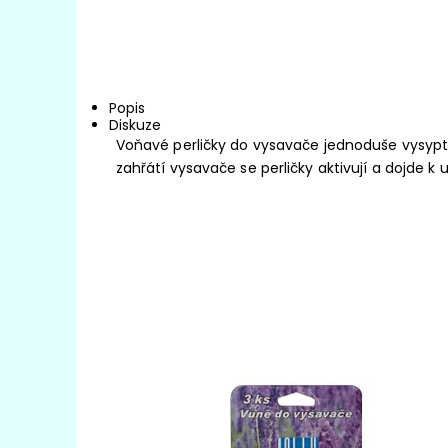
Popis
Diskuze
Voňavé perličky do vysavače jednoduše vysypte
zahřátí vysavače se perličky aktivují a doj
Voňavé perličky do vysavače s vůní LEVANDULE
Balení obsahuje 3 sáčky perliček.