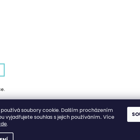
ce.
používá soubory cookie. Dalším procházením
SO
Shoptet.cz
|
Můjprvníeshop.cz
 vyjadřujete souhlas s jejich používáním.. Více
zde
.
ENÍ