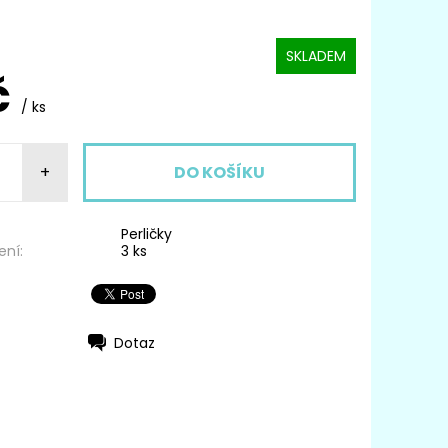
SKLADEM
č
/ ks
+
Perličky
ení:
3 ks
Dotaz