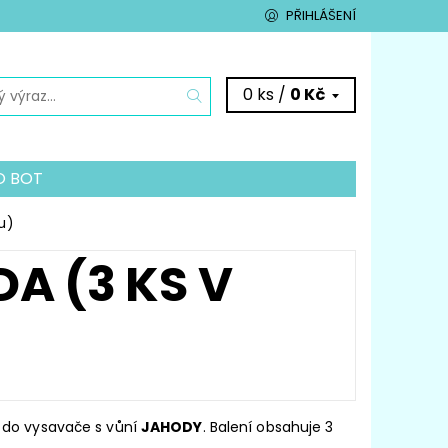
PŘIHLÁŠENÍ
0 ks /
0 Kč
O BOT
VAČŮM
u)
É POMŮCKY
KONTAKTY
A (3 KS V
 do vysavače s vůní
JAHODY
. Balení obsahuje 3