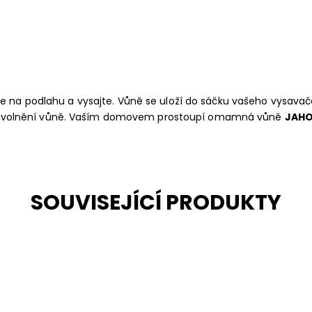
 na podlahu a vysajte. Vůně se uloží do sáčku vašeho vysavače
de k uvolnění vůně. Vaším domovem prostoupí omamná vůně
JAH
SOUVISEJÍCÍ PRODUKTY
.