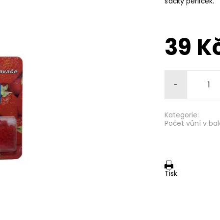
sáčky perliček.
39 K
-
Kategorie:
Počet vůní v bal
Tisk