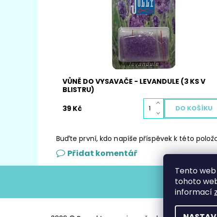
Dostupnost:
Skladem
Kód:
3044
VŮNĚ DO VYSAVAČE - LEVANDULE (3 KS V
BLISTRU)
39 Kč
Buďte první, kdo napíše příspěvek k této polož
Přidat komentář
Tento web 
tohoto webu
informací
NASTAV