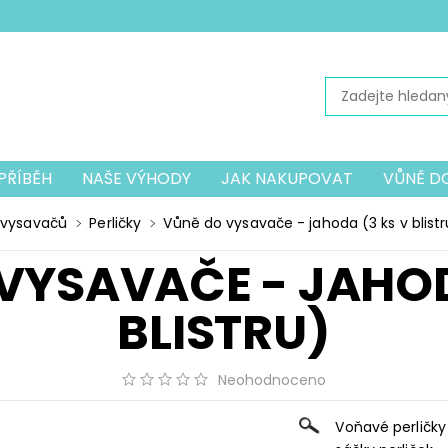
PŘÍBĚH
NAŠE VÝHODY
JAK NAKUPOVAT
VŮNĚ D
PŘÍSLUŠENSTVÍ K VYSAVAČŮM
PŘÍSLUŠENSTVÍ K VYSA
 vysavačů
Perličky
Vůně do vysavače - jahoda (3 ks v blistr
Í DOPLŇKY
MECHANICKÝ VYSAVAČ JOLLY
OCHRANN
VYSAVAČE - JAHOD
BLISTRU)
Neohodnoceno
Voňavé perličky