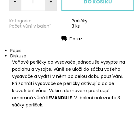
-
+
Kategorie:
Perličky
Počet vůní v balení:
3 ks
Dotaz
Tisk
Popis
Diskuze
Voňavé perličky do vysavače jednoduše vysypte na
podlahu a vysajte. Vůně se uloží do sáčku vašeho
vysavače a vydrží v něm po celou dobu používání.
Při zahřátí vysavače se perličky aktivují a dojde
k uvolnění vůně. Vaším domovem prostoupí
omamná vůně
LEVANDULE
. V balení naleznete 3
sáčky perliček.