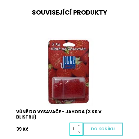
SOUVISEJÍCÍ PRODUKTY
Voňavé perličky do vysavače s vůní JAHODY.
Balení obsahuje 3 sáčky perliček.
Dostupnost:
Skladem
Kód:
3042
VŮNĚ DO VYSAVAČE - JAHODA (3 KS V
BLISTRU)
39 Kč