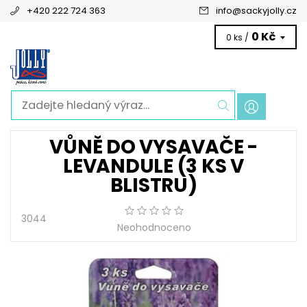
+420 222 724 363
info
@
sackyjolly.cz
0 Kč
0 ks /
VŮNĚ DO VYSAVAČE -
LEVANDULE (3 KS V
BLISTRU)
3044
Neohodnoceno