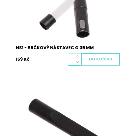
dostupných míst a mezer. Brčkový vysavačový
obsahuje 30 dutých brček o průměru 2mm.
Dostupnost:
Skladem
Kód:
4030
NS1 - BRČKOVÝ NÁSTAVEC Ø 35 MM
159 Kč
Štěrbinový nástavec NS2 je univerzální pro
všechny druhy vysavačů s teleskopickou tyčí
vysavače o Ø 32mm kulatého tvaru.
Dostupnost:
Skladem
Kód:
4031