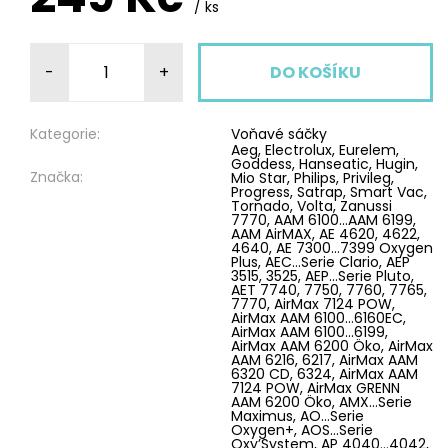
/ ks
-
+
Kategorie:
Voňavé sáčky
Aeg, Electrolux, Eurelem,
Goddess, Hanseatic, Hugin,
Značka:
Mio Star, Philips, Privileg,
Progress, Satrap, Smart Vac,
Tornado, Volta, Zanussi
7770, AAM 6100…AAM 6199, AAM AirMAX, AE 4620, 4622, 4640, AE 7300…7399 Oxygen Plus, AEC...Serie Clario, AEP 3515, 3525, AEP…Serie Pluto, AET 7740, 7750, 7760, 7765, 7770, AirMax 7124 POW, AirMax AAM 6100…6160EC, AirMax AAM 6100…6199, AirMax AAM 6200 Öko, AirMax AAM 6216, 6217, AirMax AAM 6320 CD, 6324, AirMax AAM 7124 POW, AirMax GRENN AAM 6200 Öko, AMX…Serie Maximus, AO…Serie Oxygen+, AOS...Serie Oxy’System, AP 4040…4042, APOrigin AeroPerformer, AUS...Serie Öko 3000 Ultra Silencer, AUS...Serie Ultra Silencer, AVC...Serie Viva Control, AVG…Serie, AVQ 2100…2141, AVQ 2220…2271, 2500, AVQ...Serie QS Elegance, AVQ...Serie Viva Quickstop, CanDe AET 7740…7770, Clario 2 AEP 3515, 3525, Clario AEC 7570…7572, Classic Silence ACS 1800, Classic Silence ACSG 1300, Classic Silence ACSPARKETT, Equipt AEQ10, 11, 12, 20, 25, 30, Ergoclassic AP 4040, 4041, 4042, Ergoclassic AP 40E, AP 40E Plus, Ergospace AE 305SC, Ergospace AES 340, 355, Ergospace AESG 300, Ergospace GREEN AESG 300, 301, Essensio AEO 5400...5499, JetMaxx AJG 6700, JetMaxx AJG 6800…6899, JetMaxx AJM 6717, JetMaxx AJM 6800…6899, JetMaxx dust&gone AJM 68FD1…9, JetMaxx GREEN AJG 6700, Maximus AMX 7010…7035, Maximux 2000...2200, Oxy3system AOS 9310, 9330, 9352, Oxygen+ AO 7320, 7335, 7350, PowerForce APF 6110, 6111, 6120, 6130, PowerForce APF 6140, 6150, 6160, QS Elégance AVQ 2220…2271, SilentPerformer ASP 7110, 7120, 7130, SilentPerformer ASP 7140, 7150,