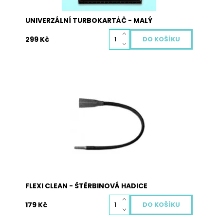
UNIVERZÁLNÍ TURBOKARTÁČ - MALÝ
299 Kč
Hubice k vysavači Flexi clean – štěrbinová
hadice. Vnitřní průměr: 27 až 38 mm
Dostupnost:
Skladem
Kód:
4005
FLEXI CLEAN - ŠTĚRBINOVÁ HADICE
179 Kč