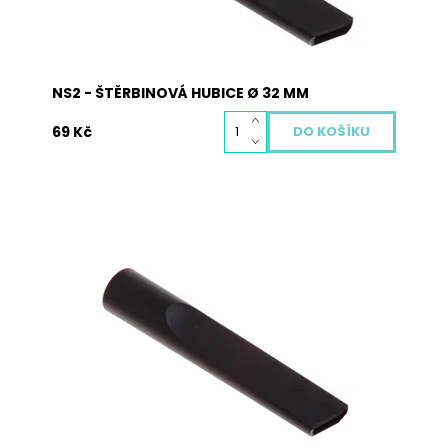
NS2 - ŠTĚRBINOVÁ HUBICE Ø 32 MM
69 Kč
Štěrbinový nástavec NS3 je univerzální pro
všechny druhy vysavačů s teleskopickou tyčí
vysavače o Ø 35mm kulatého tvaru.
Dostupnost:
Vyprodáno
Kód:
4032