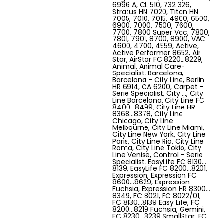
Barcelona - City Line, Berlin HR 6914, CA 6200, Carpet - Serie Specialist, City …, City Line Barcelona, City Line FC 8400…8499, City Line HR 8368…8378, City Line Chicago, City Line Melbourne, City Line Miami, City Line New York, City Line Paris, City Line Rio, City Line Roma, City Line Tokio, City Line Venise, Control - Serie Specialist, EasyLife FC 8130…8139, EasyLife FC 8200…8201, Expression, Expression FC 8600…8629, Expression Fuchsia, Expression HR 8300…8349, FC 8021, FC 8022/01, FC 8130…8139 Easy Life, FC 8200…8219 Fuchsia, Gemini, FC 8230…8239 SmallStar, FC 837309, FC 837909, FC 8380...8399 Impact, FC 8400...8499 City Line, FC 8600...8649 Expression, FC 8912…8919 HomeHero, FC 9000...9049 Universe, FC 9050...9099 Jewel, FC 9080…9099 Studio, FC 9100...9149 Specialist, FC 9150...9199 Performer, FC 9300…9309 SilentStar, Fuchsia, Gemini FC 8200…8219, Geneva - City Line, Gladiator FC 8440, FC 8445, Helsinki, HomeHero FC 8910…8919, HR 8350...8367 Impact, HR 8368...8399 City Line, HR 8500...8599 Impact, HR 8500...8599 Mobilo Plus, Hygiene - Specialist, Chicago - City Line, Impact Excel, Impact Excel Wild Lime, Impact FC 8380…8399, Impact HR 8350…8367, Jewel, Jewel FC 9050…9079, Melbourne, Miami - City Line,