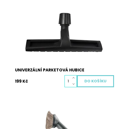
Univerzální parketová hubice pro většinu
vysavačů. Hubici lze použít prakticky na všechny
klasické průměry domácích vysavačů. Hubice je
vybavena univerzální hlavou, kterou je možno
jejím utahováním přizpůsobit průměru trubky
Vašeho vysavače od 27 mm do 38 mm
Dostupnost:
Skladem
Kód:
4004
UNIVERZÁLNÍ PARKETOVÁ HUBICE
199 Kč
Prachový kartáč univerzální s maticí pro kulatou
trubku vysavače 28 až 37 mm.
Dostupnost:
Skladem
Kód:
4020