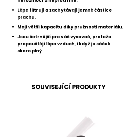
nerozmočí a neprotrhne.
Lépe filtrují a zachytávají jemné částice
prachu.
Mají větší kapacitu díky pružnosti materiálu.
Jsou šetrnější pro váš vysavač, protože
propouštějí lépe vzduch, i když je sáček
skoro plný.
SOUVISEJÍCÍ PRODUKTY
Univerzální brčková hubice je vhodná pro
všechny vysavače s kulatou trubkou o průměru
32 a 35 mm je vhodná k vysávání těžko