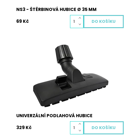
NS3 - ŠTĚRBINOVÁ HUBICE Ø 35 MM
69 Kč
Univerzální podlahová hubice s průměrem 28
mm do 37 je vhodná pro všechny typy vysavačů
na koberce i parkety díky stahovací gumě uvnitř
závitu, která se utahováním závitu smršťuje, a
tak lze rozměr upravit pro jakýkoliv typ vysavače.
Dostupnost:
Skladem
Kód:
4007
UNIVERZÁLNÍ PODLAHOVÁ HUBICE
329 Kč