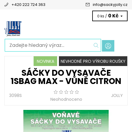
+420 222 724 363
info
@
sackyjolly.cz
0 Kč
0 ks /
NOVINKA
NEVHODNÉ PRO VÝROBU ROUŠKY
SÁČKY DO VYSAVAČE
1SBAG MAX - VŮNĚ CITRON
3098S
JOLLY
Neohodnoceno