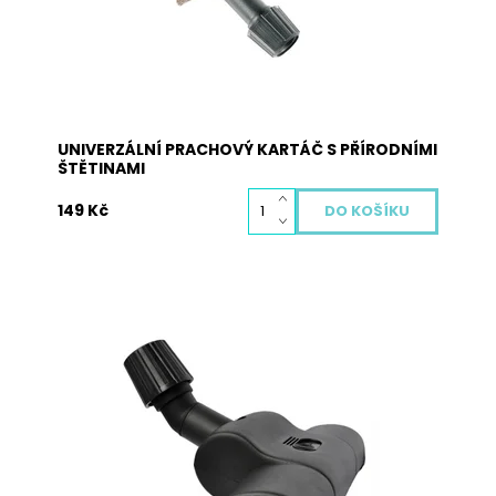
UNIVERZÁLNÍ PRACHOVÝ KARTÁČ S PŘÍRODNÍMI
ŠTĚTINAMI
149 Kč
Univerzální turbokartáč s kartáčem poháněným
vzduchem je vhodný pro většinu typů vysavačů
na koberce díky stahovací gumě uvnitř závitu,
která se utahováním závitu smršťuje, a tak lze
rozměr upravit pro jakýkoliv typ vysavače v
rozmezí 27 – 37 mm....
Dostupnost:
Vyprodáno