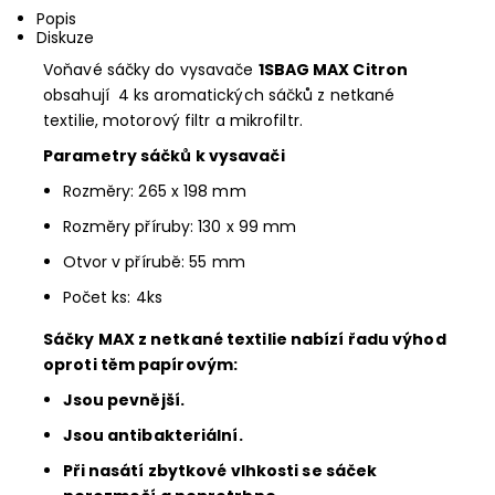
Popis
Diskuze
Voňavé sáčky do vysavače
1SBAG MAX Citron
obsahují 4 ks aromatických sáčků z netkané
textilie, motorový filtr a mikrofiltr.
Parametry sáčků k vysavači
Rozměry: 265 x 198 mm
Rozměry příruby: 130 x 99 mm
Otvor v přírubě: 55 mm
Počet ks: 4ks
Sáčky MAX z netkané textilie nabízí řadu výhod
oproti těm papírovým:
Jsou pevnější.
Jsou antibakteriální.
Při nasátí zbytkové vlhkosti se sáček