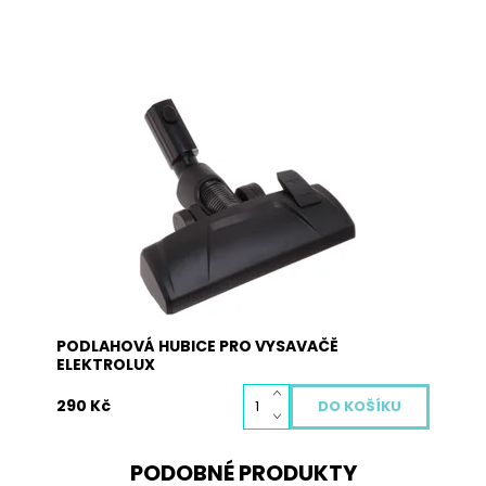
Univerzální podlahová hubice pro většinu
vysavačů Electrolux. Rozměr pro vsunutí trubky:
36 x 42 mm.
Dostupnost:
Skladem
Kód:
4028
PODLAHOVÁ HUBICE PRO VYSAVAČĚ
ELEKTROLUX
290 Kč
PODOBNÉ PRODUKTY