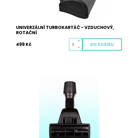
Kód:
4008
UNIVERZÁLNÍ TURBOKARTÁČ - VZDUCHOVÝ,
ROTAČNÍ
499 Kč
Univerzální turbokartáč s kartáčem poháněným
vzduchem je vhodný pro většinu typů vysavačů
na koberce díky stahovací gumě uvnitř závitu,
která se utahováním závitu smršťuje, a tak lze
rozměr upravit pro jakýkoliv typ vysavače v
rozmezí 27 – 37 mm....
Dostupnost:
Skladem
Kód:
4014