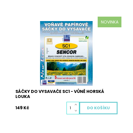
NOVINKA
Papírové SC1 Horská louka sáčky do vysavače
pro jednorázové použití výrobce Jolly, jsou
vyrobeny z několika vrstev filtračních materiálů,
které zaručují dokonalou filtraci prachu a
vysokou pevnost sáčků.
Dostupnost:
Skladem
Kód:
3111S
SÁČKY DO VYSAVAČE SC1 - VŮNĚ HORSKÁ
LOUKA
149 Kč