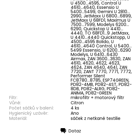
Filtr:
mikrofiltr + motorový filtr
Vůně:
Citron
Počet sáčků v balení:
4 ks
Hygienický uzávěr:
Ano
Materiál:
sáček z netkané textilie
Dotaz
Tisk