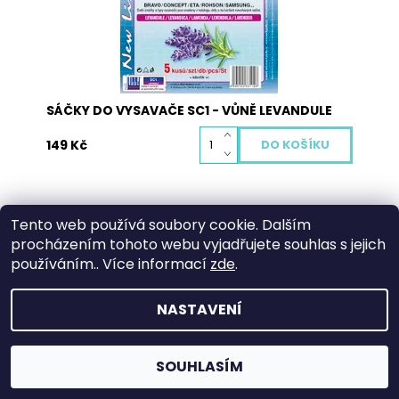
Dostupnost:
Skladem
Kód:
3112S
SÁČKY DO VYSAVAČE SC1 - VŮNĚ LEVANDULE
149 Kč
Tento web používá soubory cookie. Dalším
procházením tohoto webu vyjadřujete souhlas s jejich
NOVINKA
používáním.. Více informací
zde
.
Voňavé sáčky do vysavače SC1 MAX
NEVHODNÉ
Citron obsahují 4 ks aromatických sáčků z
PRO
netkané textilie a mikrofiltr.
NASTAVENÍ
VÝROBU
ROUŠKY
Dostupnost:
Skladem
Kód:
3100S
SOUHLASÍM