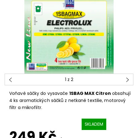
1
z 2
Voňavé sáčky do vysavače
1SBAG MAX Citron
obsahují
4 ks aromatických sáčků z netkané textilie, motorový
filtr a mikrofiltr.
SKLADEM
249 Kč